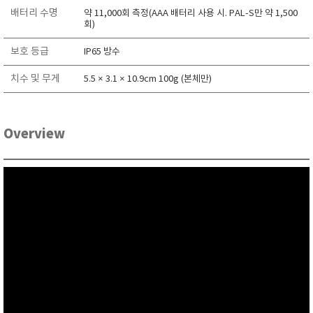
RIXEN
배터리 수명
약 11,000회 측정(AAA 배터리 사용 시. PAL-S만 약 1,500
회)
SaveCoat
보호 등급
IP65 방수
Schaller (Humimeter)
SENSECA
치수 및 무게
5.5 × 3.1 × 10.9cm 100g (본체만)
Sensortechnikk Meinsberg
SENTEST
Overview
SENTRY
SHINAGAWA
SHINYEI TECHNOLOGY
Showa sokki
SIMCO
SNDWAY
Solarmeter®
SONIC CORPORATION
T&D