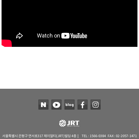
TAKEMURA
TENMARS
Termoprodukt
TFA Dostmann
THERMO LAB
TOA-DKK
TSI
UNITTA
UPRTEK
WATER-I.D
WTW
서울특별시 은평구 연서로317 제이알티(JRT)빌딩 4층 | TEL : 1566-0384 FAX : 02-2057-1471