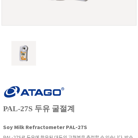
FISCHER
FLEX
GASTEC
GASTRON
Global Water(GWI)
GREISINGER
HEIDON
Huatest
IIJIMA
IMV
INFICON
INSMARK
PAL-27S 두유 굴절계
IRROMETER
JFE Advantech
Soy Milk Refractometer PAL-27S
KASUGA
PAL-27S로 두유에 함유된 대두의 고형분을 측정할 수 있습니다. 방수