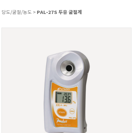
ASKER
ATAGO
PAL-27S 두유 굴절계
당도/굴절/농도 >
AZ INSTRUMENT
BARIGO
Bellingham+Stanley
BROOKFIELD
CIRRUS Research
DA METER®
Delta-OHM
DOHTOYO
DRAGER (드레가)
E+E
e-Plus Innovation
ENGLO
EXCEL