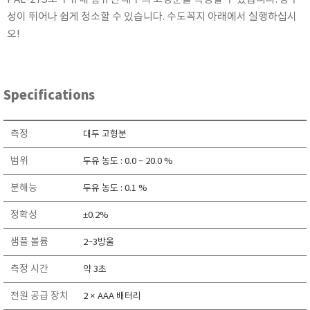
KETT
성이 뛰어나 쉽게 청소할 수 있습니다. 수도꼭지 아래에서 실행하십시
KORNO
오!
KYORITSU
Martens (GHM Group)
MEIJI TECHNO
Specifications
Milwaukee Instruments
측정
MITSUBOSHI
대두 고형분
NEW COSMOS
범위
두유 농도 : 0.0 ~ 20.0 %
OCEANUS
분해능
두유 농도 : 0.1 %
OKANO WORKS
정확성
±0.2%
PARTICLE PLUS
PEAK TECH
샘플 볼륨
2~3방울
PESOLA
측정 시간
약 3초
Pyxis
전원 공급 장치
2 × AAA 배터리
RION