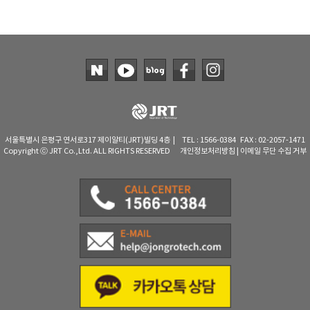
TAKEMURA
TENMARS
Termoprodukt
TFA Dostmann
THERMO LAB
TOA-DKK
TSI
서울특별시 은평구 연서로317 제이알티(JRT)빌딩 4층 | TEL : 1566-0384 FAX : 02-2057-1471
Copyright ⓒ JRT Co.,Ltd. ALL RIGHTS RESERVED
개인정보처리방침
|
이메일 무단 수집 거부
UNITTA
UPRTEK
WATER-I.D
WTW