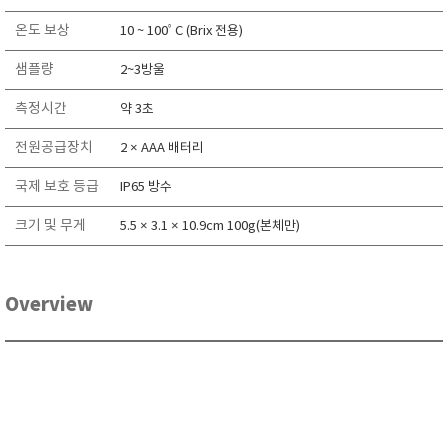
RIXEN
온도 보상
10 ~ 100ﾟC (Brix 전용)
SaveCoat
샘플량
2~3방울
Schaller (Humimeter)
SENSECA
측정시간
약 3초
Sensortechnikk Meinsberg
전원공급장치
2 × AAA 배터리
SENTEST
국제 보호 등급
IP65 방수
SENTRY
크기 및 무게
SHINAGAWA
5.5 × 3.1 × 10.9cm 100g(본체만)
SHINYEI TECHNOLOGY
Showa sokki
Overview
SIMCO
SNDWAY
Solarmeter®
SONIC CORPORATION
T&D