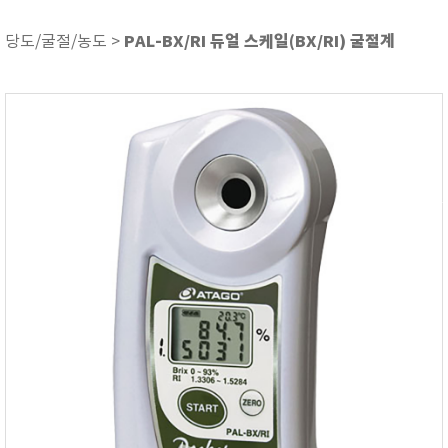
ASKER
ATAGO
PAL-BX/RI 듀얼 스케일(BX/RI) 굴절계
당도/굴절/농도 >
AZ INSTRUMENT
BARIGO
Bellingham+Stanley
BROOKFIELD
CIRRUS Research
DA METER®
Delta-OHM
DOHTOYO
DRAGER (드레가)
E+E
e-Plus Innovation
ENGLO
EXCEL