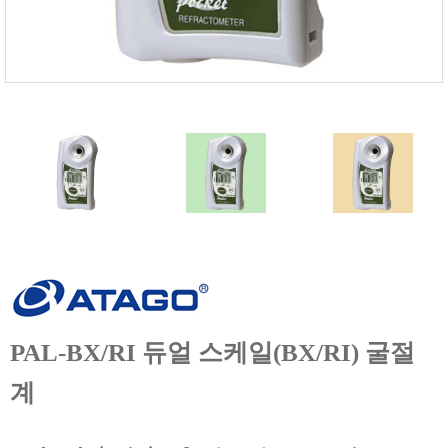
FISCHER
FLEX
GASTEC
GASTRON
Global Water(GWI)
GREISINGER
HEIDON
Huatest
IIJIMA
IMV
INFICON
INSMARK
PAL-BX/RI 듀얼 스케일(BX/RI) 굴절
IRROMETER
계
JFE Advantech
KASUGA