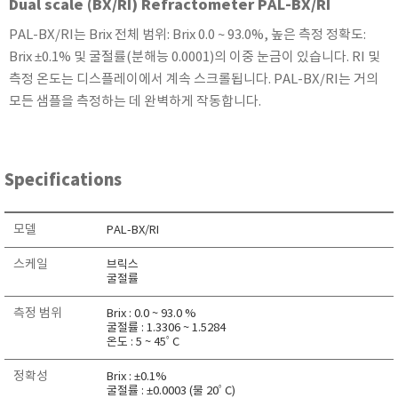
Dual scale (BX/RI) Refractometer PAL-BX/RI
KETT
PAL-BX/RI는 Brix 전체 범위: Brix 0.0 ~ 93.0%, 높은 측정 정확도:
KORNO
Brix ±0.1% 및 굴절률(분해능 0.0001)의 이중 눈금이 있습니다. RI 및
KYORITSU
측정 온도는 디스플레이에서 계속 스크롤됩니다. PAL-BX/RI는 거의
Martens (GHM Group)
모든 샘플을 측정하는 데 완벽하게 작동합니다.
MEIJI TECHNO
Milwaukee Instruments
MITSUBOSHI
Specifications
NEW COSMOS
OCEANUS
모델
PAL-BX/RI
OKANO WORKS
스케일
브릭스
PARTICLE PLUS
굴절률
PEAK TECH
측정 범위
Brix : 0.0 ~ 93.0 %
굴절률 : 1.3306 ~ 1.5284
PESOLA
온도 : 5 ~ 45ﾟC
Pyxis
정확성
Brix : ±0.1%
RION
굴절률 : ±0.0003 (물 20ﾟC)