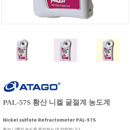
FISCHER
FLEX
GASTEC
GASTRON
Global Water(GWI)
GREISINGER
HEIDON
Huatest
IIJIMA
IMV
INFICON
INSMARK
PAL-57S 황산 니켈 굴절계 농도계
IRROMETER
JFE Advantech
Nickel sulfate Refractometer PAL-57S
KASUGA
황산 니켈의 농도를 측정하는 데 적합합니다.