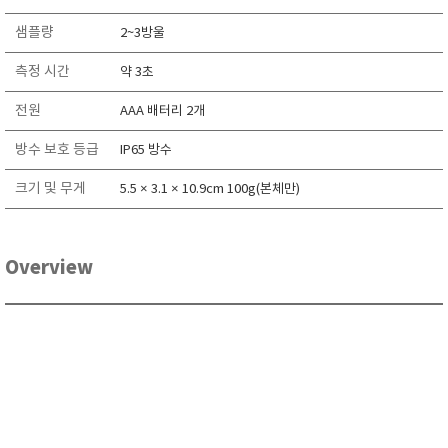
RIXEN
샘플량
2~3방울
SaveCoat
측정 시간
약 3초
Schaller (Humimeter)
SENSECA
전원
AAA 배터리 2개
Sensortechnikk Meinsberg
방수 보호 등급
IP65 방수
SENTEST
크기 및 무게
5.5 × 3.1 × 10.9cm 100g(본체만)
SENTRY
SHINAGAWA
SHINYEI TECHNOLOGY
Overview
Showa sokki
SIMCO
SNDWAY
Solarmeter®
SONIC CORPORATION
T&D