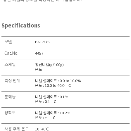
KETT
KORNO
KYORITSU
Specifications
Martens (GHM Group)
MEIJI TECHNO
모델
PAL-57S
Milwaukee Instruments
Cat.No.
4457
MITSUBOSHI
스케일
황산니켈(g/100g)
NEW COSMOS
온도
OCEANUS
측정 범위
니켈 설페이트 : 0.0 to 10.0%
OKANO WORKS
온도 : 10.0 to 40.0゚C
PARTICLE PLUS
분해능
니켈 설페이트 : 0.1%
PEAK TECH
온도 : 0.1゚C
PESOLA
정확도
니켈 설페이트 : ±0.2%
Pyxis
온도 : ±1゚C
RION
사용 주위 온도
10~40℃