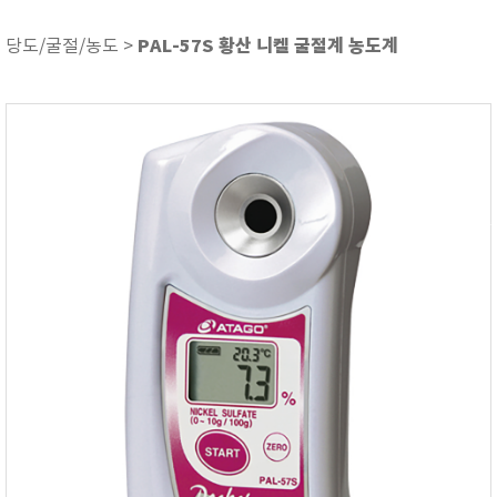
ASKER
ATAGO
PAL-57S 황산 니켈 굴절계 농도계
당도/굴절/농도 >
AZ INSTRUMENT
BARIGO
Bellingham+Stanley
BROOKFIELD
CIRRUS Research
DA METER®
Delta-OHM
DOHTOYO
DRAGER (드레가)
E+E
e-Plus Innovation
ENGLO
EXCEL