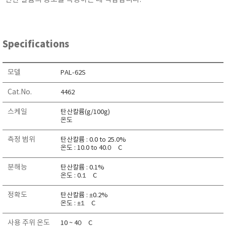
KETT
KORNO
KYORITSU
Specifications
Martens (GHM Group)
MEIJI TECHNO
모델
PAL-62S
Milwaukee Instruments
Cat.No.
4462
MITSUBOSHI
스케일
탄산칼륨(g/100g)
NEW COSMOS
온도
OCEANUS
측정 범위
탄산칼륨 : 0.0 to 25.0%
OKANO WORKS
온도 : 10.0 to 40.0゚C
PARTICLE PLUS
분해능
탄산칼륨 : 0.1%
PEAK TECH
온도 : 0.1゚C
PESOLA
정확도
탄산칼륨 : ±0.2%
Pyxis
온도 : ±1゚C
RION
사용 주위 온도
10 ~ 40゚C