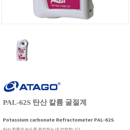
FISCHER
FLEX
GASTEC
GASTRON
Global Water(GWI)
GREISINGER
HEIDON
Huatest
IIJIMA
IMV
INFICON
INSMARK
PAL-62S 탄산 칼륨 굴절계
IRROMETER
JFE Advantech
Potassium carbonate Refractometer PAL-62S
KASUGA
탄산 칼륨의 농도를 측정하는 데 적합합니다.