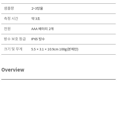
RIXEN
샘플량
2~3방울
SaveCoat
측정 시간
약 3초
Schaller (Humimeter)
SENSECA
전원
AAA 배터리 2개
Sensortechnikk Meinsberg
방수 보호 등급
IP65 방수
SENTEST
크기 및 무게
5.5 × 3.1 × 10.9cm 100g(본체만)
SENTRY
SHINAGAWA
SHINYEI TECHNOLOGY
Overview
Showa sokki
SIMCO
SNDWAY
Solarmeter®
SONIC CORPORATION
T&D