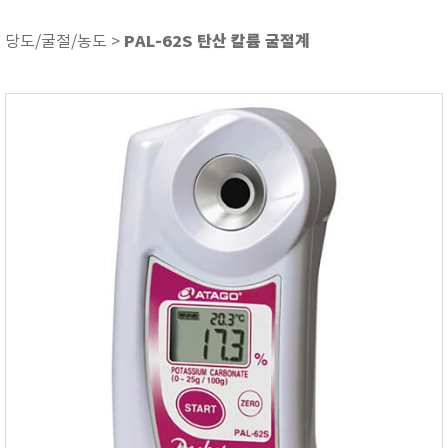
ASKER
ATAGO
PAL-62S 탄산 칼륨 굴절계
당도/굴절/농도 >
AZ INSTRUMENT
BARIGO
Bellingham+Stanley
BROOKFIELD
CIRRUS Research
DA METER®
Delta-OHM
DOHTOYO
DRAGER (드레가)
E+E
e-Plus Innovation
ENGLO
EXCEL