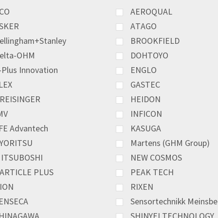
CO
AEROQUAL
SKER
ATAGO
ellingham+Stanley
BROOKFIELD
elta-OHM
DOHTOYO
-Plus Innovation
ENGLO
LEX
GASTEC
REISINGER
HEIDON
MV
INFICON
FE Advantech
KASUGA
YORITSU
Martens (GHM Group)
ITSUBOSHI
NEW COSMOS
ARTICLE PLUS
PEAK TECH
ION
RIXEN
ENSECA
Sensortechnikk Meinsbe
HINAGAWA
SHINYEI TECHNOLOGY