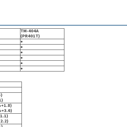
TM-404A
(PR401T)
●
●
●
●
●
●
5)
1)
%+1.8)
%+3.6)
1.1)
2.2)
1)