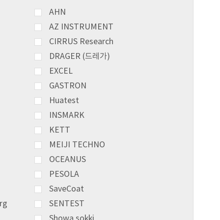
AHN
AZ INSTRUMENT
CIRRUS Research
DRAGER (드레가)
EXCEL
GASTRON
Huatest
INSMARK
KETT
MEIJI TECHNO
OCEANUS
PESOLA
SaveCoat
rg
SENTEST
Showa sokki