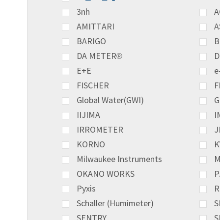
3nh
A
AMITTARI
A
BARIGO
B
DA METER®
D
E+E
e
FISCHER
F
Global Water(GWI)
G
IIJIMA
I
IRROMETER
J
KORNO
K
Milwaukee Instruments
M
OKANO WORKS
P
Pyxis
R
Schaller (Humimeter)
S
SENTRY
S