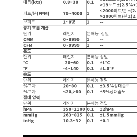
(kts)
0.8~38
0.1
매듭
>19
±(2.5%+1
노트
≤2000
/
±(2
피트
분
/
(FPM)
79~4000
1
피트
분
>2000
/
±(2
피트
분
1~8
1
--
보퍼트
명
공기 흐름 계산
단위
레인지
분해능
정밀
CMM
0~9999
1
--
CFM
0~9999
1
--
온도
단위
레인지
분해능
정밀
°C
-20~60
0.1
±1°C
°F
-4~140
0.1
±1.8°F
습도
단위
레인지
분해능
정밀
%
20~80
0.1
±3.5%
교차
상대습도
%
<20,>80
0.1
±5%
교차
상대습도
절대 압력
단위
레인지
분해능
정밀
hPa
350~1100
0.1
±2hPa
mmHg
263~825
0.1
±1.5mmHg
inHg
10.3~32
0.1
±0.1