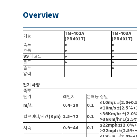
Overview
TM-402A
TM-403A
기능
(PR401T)
(PR401T)
●
●
속도
●
●
흐름
99
●
●
레코드
●
●
온도
●
습도
압력
전기 사양
속도
단위
레인지
분해능
정밀
≤10m/s ±(2.0+0.
m/
0.4~20
0.1
초
>10m/s ±(2.5%+
≤36Km/hr ±(2.0
/
(Kph)
1.5~72
0.1
킬로미터
시간
>36Km/hr ±(2.5
≤22mph ±(2.0%+
0.9~44
0.1
시속
>22mph ±(2.5%+
≤19
±(2.0%+
노트