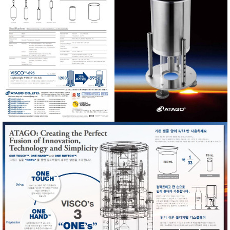
RIXEN
SaveCoat
Schaller (Humimeter)
SENSECA
Sensortechnikk Meinsberg
SENTEST
SENTRY
SHINAGAWA
SHINYEI TECHNOLOGY
Showa sokki
SIMCO
SNDWAY
Solarmeter®
SONIC CORPORATION
T&D