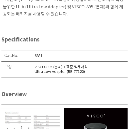
KETT
을위한 ULA (Ultra Low Adapter) 및 VISCO-895 (본체)와 함께 제
KORNO
공되는 패키지를 사용할 수 있습니다.
KYORITSU
Martens (GHM Group)
MEIJI TECHNO
Specifications
Milwaukee Instruments
Cat.No.
MITSUBOSHI
6831
NEW COSMOS
구성
VISCO-895 (본체) + 표준 액세서리
Ultra Low Adapter (RE-77120)
OCEANUS
OKANO WORKS
PARTICLE PLUS
Overview
PEAK TECH
PESOLA
Pyxis
RION