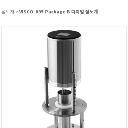
ASKER
ATAGO
VISCO-895 Package B 디지털 점도계
점도계 >
AZ INSTRUMENT
BARIGO
Bellingham+Stanley
BROOKFIELD
CIRRUS Research
DA METER®
Delta-OHM
DOHTOYO
DRAGER (드레가)
E+E
e-Plus Innovation
ENGLO
EXCEL