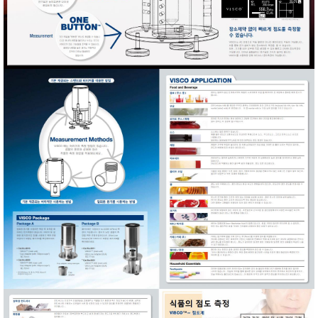
TAKEMURA
TENMARS
Termoprodukt
TFA Dostmann
THERMO LAB
TOA-DKK
TSI
UNITTA
UPRTEK
WATER-I.D
WTW