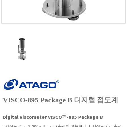
FISCHER
FLEX
GASTEC
GASTRON
Global Water(GWI)
GREISINGER
HEIDON
Huatest
IIJIMA
IMV
INFICON
INSMARK
VISCO-895 Package B 디지털 점도계
IRROMETER
JFE Advantech
Digital Viscometer VISCO™-895 Package B
KASUGA
- 저점도 (1 ～ 2,000mPa ・ s) 측정이 가능합니다. 저점도 시료 측정