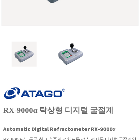
FISCHER
FLEX
GASTEC
GASTRON
Global Water(GWI)
GREISINGER
HEIDON
Huatest
IIJIMA
IMV
INFICON
INSMARK
RX-9000α 탁상형 디지털 굴절계
IRROMETER
JFE Advantech
Automatic Digital Refractometer RX-9000α
KASUGA
RX-9000α는 동급 최고 수준의 정확도를 갖춘 전자동 디지털 굴절계입