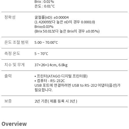
Brix : 0.01%
RIXEN
온도 : 0.01°C
SaveCoat
정확성
굴절률(nD): ±0.00004
Schaller (Humimeter)
(1.42009보다 높은 nD의 경우 0.00010)
Brix±0.03%
SENSECA
(Brix 50.01보다 높은 Brix의 경우 ±0.05%)
Sensortechnikk Meinsberg
온도 조절 범위
5.00 ~ 70.00°C
SENTEST
측정 온도
5 ~ 70°C
SENTRY
치수 및 무게
SHINAGAWA
37×26×14cm, 6.8kg
SHINYEI TECHNOLOGY
출력
• 프린터(ATAGO 디지털 프린터용)
• 컴퓨터 - RS-232C
Showa sokki
USB 포트에 연결하려면 USB to RS-232 어댑터(옵션)가
필요합니다.
SIMCO
SNDWAY
보증
2년 기준( 제품 등록 시 3년 )
Solarmeter®
SONIC CORPORATION
Overview
T&D