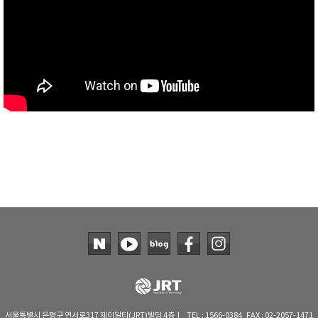
서울특별시 은평구 연서로317 제이알티(JRT)빌딩 4층 | TEL : 1566-0384 FAX : 02-2057-1471