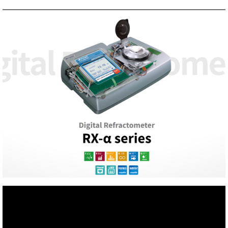
TAKEMURA
TENMARS
Termoprodukt
TFA Dostmann
THERMO LAB
TOA-DKK
TSI
UNITTA
UPRTEK
WATER-I.D
WTW