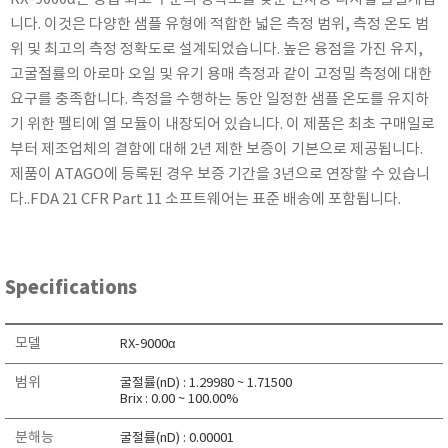
KETT
니다. 이것은 다양한 샘플 유형에 적합한 넓은 측정 범위, 측정 온도 범
KORNO
위 및 최고의 측정 정확도로 설계되었습니다. 높은 융점을 가진 유지,
고굴절률의 아로마 오일 및 유기 용매 측정과 같이 고정밀 측정에 대한
KYORITSU
요구를 충족합니다. 측정을 수행하는 동안 일정한 샘플 온도를 유지하
Martens (GHM Group)
기 위한 펠티에 열 모듈이 내장되어 있습니다. 이 제품은 최초 구매일로
MEIJI TECHNO
부터 제조업체의 결함에 대해 2년 제한 보증이 기본으로 제공됩니다.
Milwaukee Instruments
제품이 ATAGO에 등록된 경우 보증 기간을 3년으로 연장할 수 있습니
MITSUBOSHI
다..FDA 21 CFR Part 11 소프트웨어는 표준 배송에 포함됩니다.
NEW COSMOS
OCEANUS
OKANO WORKS
Specifications
PARTICLE PLUS
모델
PEAK TECH
RX-9000α
PESOLA
범위
굴절률(nD) : 1.29980 ~ 1.71500
Brix : 0.00 ~ 100.00%
Pyxis
RION
분해능
굴절률(nD) : 0.00001