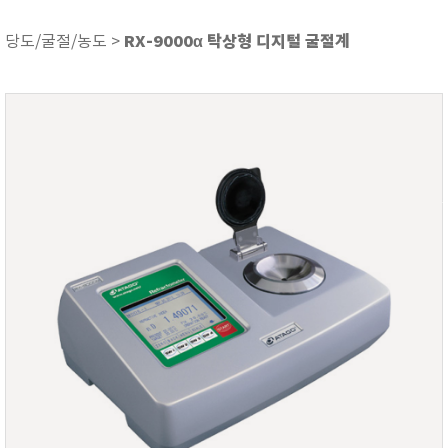
ASKER
ATAGO
RX-9000α 탁상형 디지털 굴절계
당도/굴절/농도 >
AZ INSTRUMENT
BARIGO
Bellingham+Stanley
BROOKFIELD
CIRRUS Research
DA METER®
Delta-OHM
DOHTOYO
DRAGER (드레가)
E+E
e-Plus Innovation
ENGLO
EXCEL