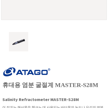
FISCHER
FLEX
GASTEC
GASTRON
Global Water(GWI)
GREISINGER
HEIDON
Huatest
IIJIMA
IMV
INFICON
INSMARK
휴대용 염분 굴절계 MASTER-S28M
IRROMETER
JFE Advantech
Salinity Refractometer MASTER-S28M
KASUGA
이 장치는 해산물을 헹구는 데 사용되는 바닷물의 농도나 요리의 염분