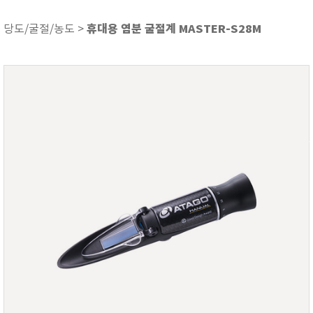
ASKER
ATAGO
휴대용 염분 굴절계 MASTER-S28M
당도/굴절/농도 >
AZ INSTRUMENT
BARIGO
Bellingham+Stanley
BROOKFIELD
CIRRUS Research
DA METER®
Delta-OHM
DOHTOYO
DRAGER (드레가)
E+E
e-Plus Innovation
ENGLO
EXCEL