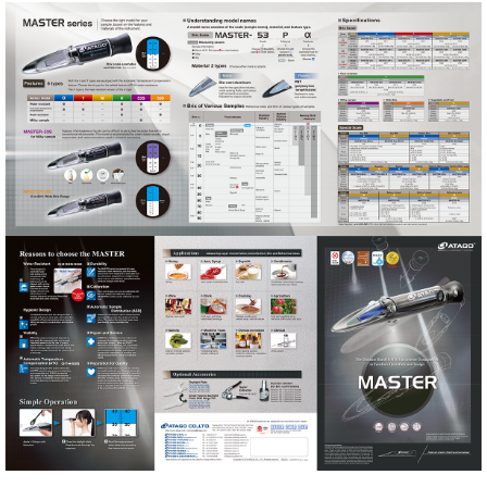
RIXEN
SaveCoat
Schaller (Humimeter)
SENSECA
Sensortechnikk Meinsberg
SENTEST
SENTRY
SHINAGAWA
SHINYEI TECHNOLOGY
Showa sokki
SIMCO
SNDWAY
Solarmeter®
SONIC CORPORATION
T&D