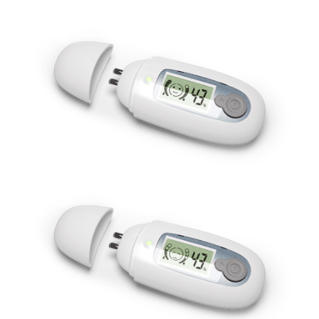
TAKEMURA
TENMARS
Termoprodukt
TFA Dostmann
THERMO LAB
TOA-DKK
TSI
UNITTA
UPRTEK
WATER-I.D
WTW