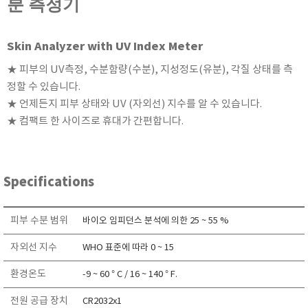
분 측정기
KETT
KORNO
Skin Analyzer with UV Index Meter
KYORITSU
★ 피부의 UV측정, 수분함량(수분), 지성정도(유분), 각질 상태를 측
Martens (GHM Group)
정할 수 있습니다.
MEIJI TECHNO
★ 언제든지 피부 상태와 UV (자외선) 지수를 알 수 있습니다.
Milwaukee Instruments
★ 컴팩트 한 사이즈로 휴대가 간편합니다.
MITSUBOSHI
NEW COSMOS
OCEANUS
Specifications
OKANO WORKS
PARTICLE PLUS
피부 수분 범위
바이오 임피던스 분석에 의한 25 ~ 55 %
PEAK TECH
자외선 지수
WHO 표준에 따라 0 ~ 15
PESOLA
환경온도
-9 ~ 60 ° C / 16 ~ 140 ° F.
Pyxis
RION
전원 공급 장치
CR2032x1