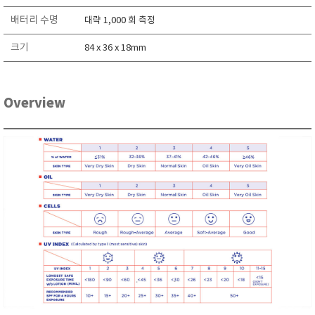
RIXEN
배터리 수명
대략 1,000 회 측정
SaveCoat
크기
84 x 36 x 18mm
Schaller (Humimeter)
SENSECA
Sensortechnikk Meinsberg
Overview
SENTEST
SENTRY
SHINAGAWA
SHINYEI TECHNOLOGY
Showa sokki
SIMCO
SNDWAY
Solarmeter®
SONIC CORPORATION
T&D