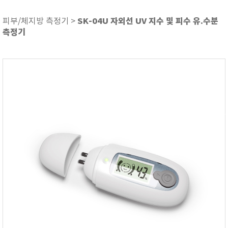
ASKER
ATAGO
SK-04U 자외선 UV 지수 및 피수 유.수분
피부/체지방 측정기 >
측정기
AZ INSTRUMENT
BARIGO
Bellingham+Stanley
BROOKFIELD
CIRRUS Research
DA METER®
Delta-OHM
DOHTOYO
DRAGER (드레가)
E+E
e-Plus Innovation
ENGLO
EXCEL