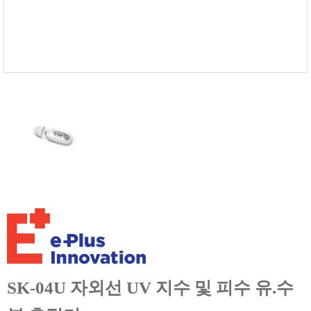
FISCHER
FLEX
GASTEC
GASTRON
Global Water(GWI)
GREISINGER
HEIDON
Huatest
IIJIMA
IMV
INFICON
INSMARK
IRROMETER
JFE Advantech
SK-04U 자외선 UV 지수 및 피수 유.수
KASUGA