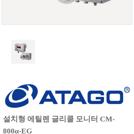
FISCHER
FLEX
GASTEC
GASTRON
Global Water(GWI)
GREISINGER
HEIDON
Huatest
IIJIMA
IMV
INFICON
INSMARK
IRROMETER
설치형 에틸렌 글리콜 모니터 CM-
JFE Advantech
KASUGA
800α-EG