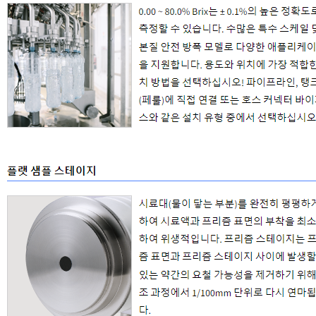
TAKEMURA
TENMARS
Termoprodukt
TFA Dostmann
THERMO LAB
TOA-DKK
TSI
UNITTA
UPRTEK
WATER-I.D
WTW