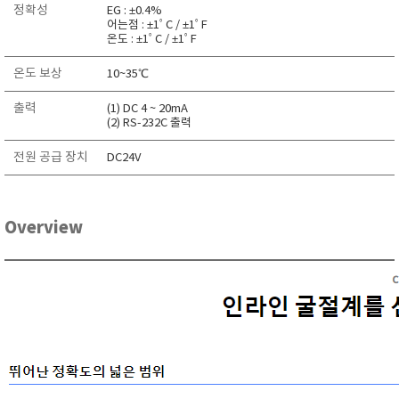
정확성
EG : ±0.4%
RIXEN
어는점 : ±1ﾟC / ±1ﾟF
온도 : ±1ﾟC / ±1ﾟF
SaveCoat
Schaller (Humimeter)
온도 보상
10~35℃
SENSECA
출력
(1) DC 4 ~ 20mA
Sensortechnikk Meinsberg
(2) RS-232C 출력
SENTEST
전원 공급 장치
DC24V
SENTRY
SHINAGAWA
Overview
SHINYEI TECHNOLOGY
Showa sokki
SIMCO
SNDWAY
Solarmeter®
SONIC CORPORATION
T&D