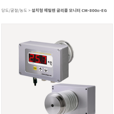
ASKER
ATAGO
설치형 에틸렌 글리콜 모니터 CM-800α-EG
당도/굴절/농도 >
AZ INSTRUMENT
BARIGO
Bellingham+Stanley
BROOKFIELD
CIRRUS Research
DA METER®
Delta-OHM
DOHTOYO
DRAGER (드레가)
E+E
e-Plus Innovation
ENGLO
EXCEL