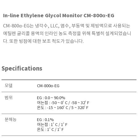
KETT
KORNO
In-line Ethylene Glycol Monitor CM-800α-EG
KYORITSU
CM-800α-EG는 냉각수, LLC, 염수, 부동액 및 제빙액으로 사용되는
Martens (GHM Group)
에틸렌 글리콜 용액의 인라인 농도 측정을 위해 특별히 설계되었습니
MEIJI TECHNO
다. 또한 빙점에 대한 보조 척도가 있습니다.
Milwaukee Instruments
MITSUBOSHI
Specifications
NEW COSMOS
OCEANUS
모델
CM-800α-EG
OKANO WORKS
PARTICLE PLUS
범위
EG : 0.0 ~ 90.0%
어는점 : -50 ~ 0ﾟC / -58 ~ 32ﾟF
PEAK TECH
온도 : -15 ~ 160ﾟC / 5 ~ 320ﾟF
PESOLA
분해능
EG : 0.1%
Pyxis
어는점 : 1ﾟC / 1ﾟF
온도 : 1ﾟC / 1ﾟF
RION