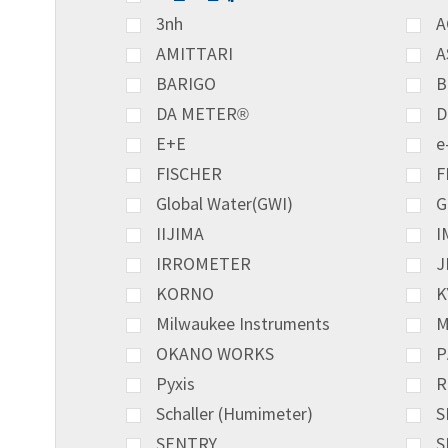
3nh
A
AMITTARI
A
BARIGO
B
DA METER®
D
E+E
e
FISCHER
F
Global Water(GWI)
G
IIJIMA
I
IRROMETER
J
KORNO
K
Milwaukee Instruments
M
OKANO WORKS
P
Pyxis
R
Schaller (Humimeter)
S
SENTRY
S