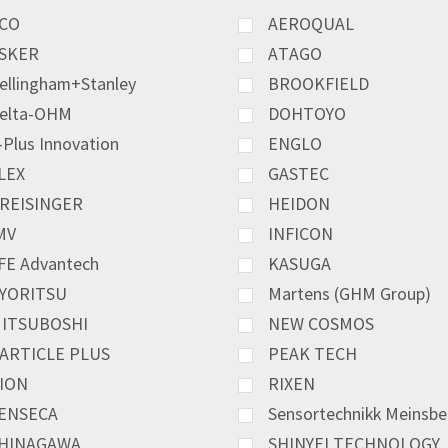
CO
AEROQUAL
SKER
ATAGO
ellingham+Stanley
BROOKFIELD
elta-OHM
DOHTOYO
-Plus Innovation
ENGLO
LEX
GASTEC
REISINGER
HEIDON
MV
INFICON
FE Advantech
KASUGA
YORITSU
Martens (GHM Group)
ITSUBOSHI
NEW COSMOS
ARTICLE PLUS
PEAK TECH
ION
RIXEN
ENSECA
Sensortechnikk Meinsbe
HINAGAWA
SHINYEI TECHNOLOGY