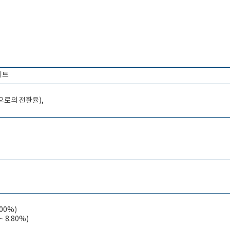
키트
으로의 전환율),
1.00%)
~ 8.80%)