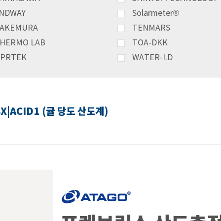
NDWAY
Solarmeter®
AKEMURA
TENMARS
HERMO LAB
TOA-DKK
PRTEK
WATER-I.D
|ACID1 (귤 당도 산도계)