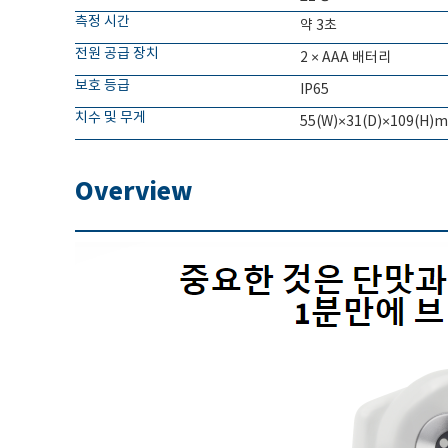
측정 시간
약 3초
전원 공급 장치
2 × AAA 배터리
보호 등급
IP65
치수 및 무게
55(W)×31(D)×109(H)m
Overview