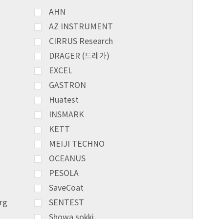
AHN
AZ INSTRUMENT
CIRRUS Research
DRAGER (드레가)
EXCEL
GASTRON
Huatest
INSMARK
KETT
MEIJI TECHNO
OCEANUS
PESOLA
SaveCoat
rg
SENTEST
Showa sokki