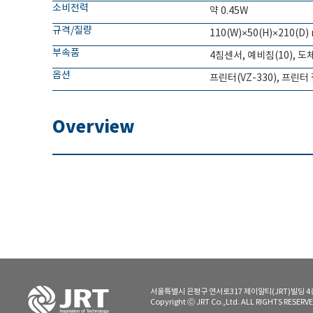
소비전력
약 0.45W
규격/질량
110(W)×50(H)×210(D)
부속품
4침센서, 예비침(10), 도
옵션
프린터(VZ-330), 프린
Overview
서울특별시 은평구 연서로317 제이알티(JRT)빌딩 4층 | TE
Copyright ⓒ JRT Co.,Ltd. ALL RIGHTS RESE