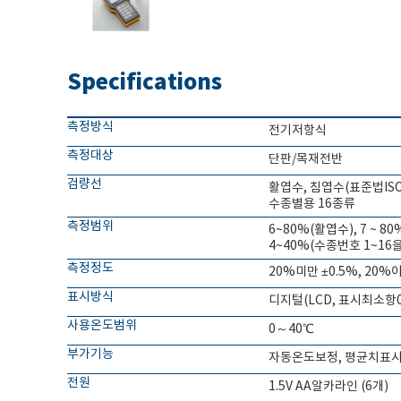
Specifications
측정방식
전기저항식
측정대상
단판/목재전반
검량선
활엽수, 침엽수(표준법ISO 
수종별용 16종류
측정범위
6~80%(활엽수), 7 ~ 8
4~40%(수종번호 1~16
측정정도
20%미만 ±0.5%, 20%이
표시방식
디지털(LCD, 표시최소항0
사용온도범위
0～40℃
부가기능
자동온도보정, 평균치표시, 
전원
1.5V AA알카라인 (6개)