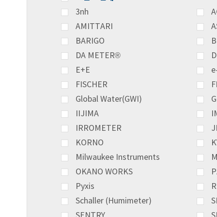
3nh
A
AMITTARI
A
BARIGO
B
DA METER®
D
E+E
e
FISCHER
F
Global Water(GWI)
G
IIJIMA
I
IRROMETER
J
KORNO
K
Milwaukee Instruments
M
OKANO WORKS
P
Pyxis
R
Schaller (Humimeter)
S
SENTRY
S