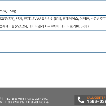
 mm, 0.5kg
체고무(2개), 렌치, 전지1.5V AA알카라인(6개), 휴대케이스, 어깨끈, 수종번호
터 접속케이블(VZC26), 데이터관리소프트웨어(데이터로거KDL-01)
L : 1566-0384 FAX : 02-2057-1471
RVED
개인정보처리방침
|
이메일 무단 수집 거부