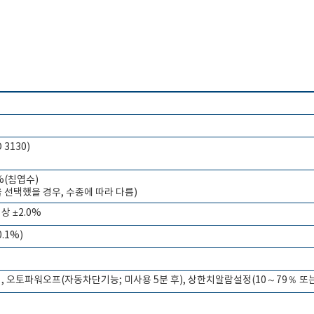
3130)
0%(침엽수)
을 선택했을 경우, 수종에 따라 다름)
상 ±2.0%
.1%)
오토파워오프(자동차단기능; 미사용 5분 후), 상한치알람설정(10～79％ 또는 OFF