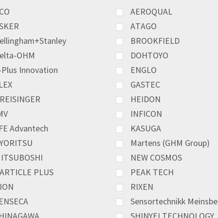
CO
AEROQUAL
SKER
ATAGO
ellingham+Stanley
BROOKFIELD
elta-OHM
DOHTOYO
-Plus Innovation
ENGLO
LEX
GASTEC
REISINGER
HEIDON
MV
INFICON
FE Advantech
KASUGA
YORITSU
Martens (GHM Group)
ITSUBOSHI
NEW COSMOS
ARTICLE PLUS
PEAK TECH
ION
RIXEN
ENSECA
Sensortechnikk Meinsbe
HINAGAWA
SHINYEI TECHNOLOGY