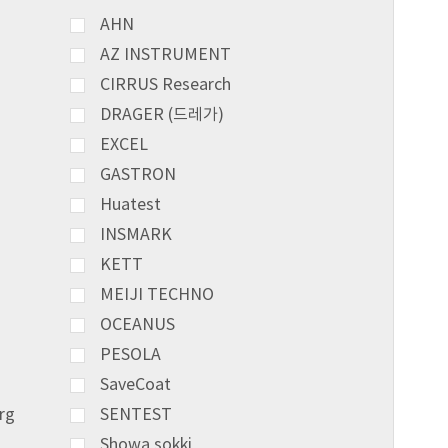
AHN
AZ INSTRUMENT
CIRRUS Research
DRAGER (드레가)
EXCEL
GASTRON
Huatest
INSMARK
KETT
MEIJI TECHNO
OCEANUS
PESOLA
SaveCoat
rg
SENTEST
Showa sokki