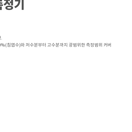
분측정기
.
7~80%(침엽수)와 저수분부터 고수분까지 광범위한 측정범위 커버