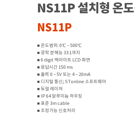
NS11P 설치형 온
NS11P
■ 온도범위: 0℃ ~ 500℃
■ 광학 분해능 33:1까지
■ 6 digit 백라이트 LCD 화면
■ 응답시간 150 ms
■ 출력 0 ~ 5V 또는 4 ~ 20mA
■ 디지털 통신; STonline 소프트웨어
■ 듀얼 레이져
■ IP 64 알루미늄 하우징
■ 표준 3m cable
■ 조정가능 신호처리