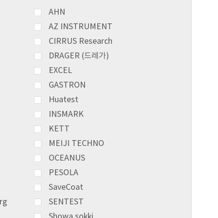
AHN
AZ INSTRUMENT
CIRRUS Research
DRAGER (드레가)
EXCEL
GASTRON
Huatest
INSMARK
KETT
MEIJI TECHNO
OCEANUS
PESOLA
SaveCoat
rg
SENTEST
Showa sokki