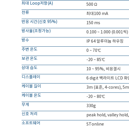
최대 Loop저항(A)
500 Ω
전류
최대100 mA
반응 시간(신호 95%)
150 ms
방사율(조정가능)
0.100 ~ 1.000 (0.001씩)
방수
IP 64 알루미늄 하우징
주변 온도
0 ~ 70℃
보관 온도
-20 ~ 85℃
상대 습도
10 ~ 95%, 비응결시
디스플레이
6 digit 백라이트 LCD 화
케이블 길이
3m (표준, 4-cores), 5m
케이블 온도
-20 ~ 80℃
무게
330g
신호 처리
peak hold, valley hold
소프트웨어
STonline