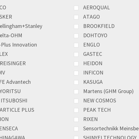
CO
AEROQUAL
SKER
ATAGO
ellingham+Stanley
BROOKFIELD
elta-OHM
DOHTOYO
-Plus Innovation
ENGLO
LEX
GASTEC
REISINGER
HEIDON
MV
INFICON
FE Advantech
KASUGA
YORITSU
Martens (GHM Group)
ITSUBOSHI
NEW COSMOS
ARTICLE PLUS
PEAK TECH
ION
RIXEN
ENSECA
Sensortechnikk Meinsbe
HINAGAWA
SHINYEI TECHNOLOGY