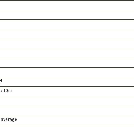
면
 / 10m
, average