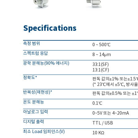
Specifications
측정 범위
0 ~ 500℃
스펙트럼 응답
8 ~ 14μm
광학 분해능(90% 에너지)
33:1(SF)
13:1(CF)
정확도*
판독 값의±1% 또는±1.5
(* 23℃에서 ±5℃, 방사율=
반복성(재현성)*
판독 값의±0.5% 또는 ±1
온도 분해능
0.1℃
아날로그 입력
0~5V 또는 4~20mA
디지털 출력
TTL / USB
최소 Load 임피던스(V)
10 KΩ