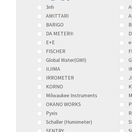
3nh
A
AMITTARI
A
BARIGO
B
DA METER®
D
E+E
e
FISCHER
F
Global Water(GWI)
G
IIJIMA
I
IRROMETER
J
KORNO
K
Milwaukee Instruments
M
OKANO WORKS
P
Pyxis
R
Schaller (Humimeter)
S
SENTRY
S