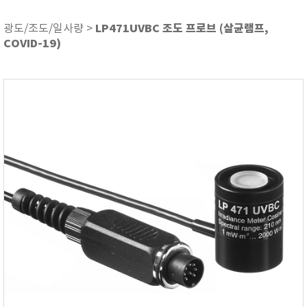
ASKER
ATAGO
LP471UVBC 조도 프로브 (살균램프,
광도/조도/일사량 >
COVID-19)
AZ INSTRUMENT
BARIGO
Bellingham+Stanley
BROOKFIELD
CIRRUS Research
DA METER®
Delta-OHM
DOHTOYO
DRAGER (드레가)
E+E
e-Plus Innovation
ENGLO
EXCEL