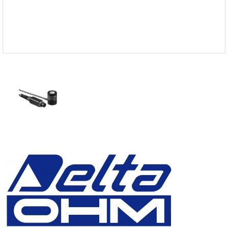
FISCHER
FLEX
GASTEC
GASTRON
Global Water(GWI)
GREISINGER
HEIDON
Huatest
IIJIMA
IMV
INFICON
INSMARK
IRROMETER
JFE Advantech
KASUGA