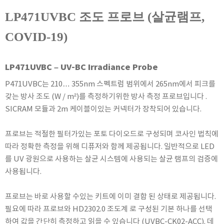
KETT
LP471UVBC 조도 프로브 (살균램프,
KORNO
COVID-19)
KYORITSU
Martens (GHM Group)
LP471UVBC – UV-BC Irradiance Probe
MEIJI TECHNO
Milwaukee Instruments
P471UVBC는 210… 355nm 스펙트럼 범위에서 265nm에서 피크를
갖는 방사 조도 (W / m²)를 측정하기위한 방사 측정 프로브입니다 .
MITSUBOSHI
SICRAM 모듈과 2m 케이블이있는 커넥터가 장착되어 있습니다.
NEW COSMOS
OCEANUS
프로브는 적절한 필터가있는 포토 다이오드로 구성되며 코사인 법칙에
OKANO WORKS
따라 정확한 측정을 위해 디퓨저와 함께 제공됩니다. 일반적으로 LED
PARTICLE PLUS
를 UV 광원으로 사용하는 살균 시스템에 사용되는 살균 램프의 검증에
사용됩니다.
PEAK TECH
PESOLA
프로브는 바로 사용할 수있는 키트에 이미 결합 된 상태로 제공됩니다.
Pyxis
필요에 따라 프로브와 HD2302.0 조도계 로 구성된 기본 하나를 선택
RION
하여 값을 간단히 측정하고 읽을 수 있습니다 (UVBC-CK02-ACC). 데