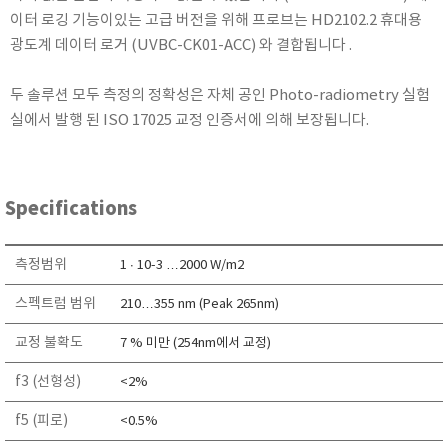
RIXEN
이터 로깅 기능이있는 고급 버전을 위해 프로브는 HD2102.2 휴대용
광도계 데이터 로거 (UVBC-CK01-ACC) 와 결합됩니다 .
SaveCoat
Schaller (Humimeter)
두 솔루션 모두 측정의 정확성은 자체 공인 Photo-radiometry 실험
SENSECA
실에서 발행 된 ISO 17025 교정 인증서에 의해 보장됩니다.
Sensortechnikk Meinsberg
SENTEST
SENTRY
Specifications
SHINAGAWA
SHINYEI TECHNOLOGY
측정범위
1 ∙ 10-3 …2000 W/m2
Showa sokki
스펙트럼 범위
210…355 nm (Peak 265nm)
SIMCO
교정 불확도
7 % 미만 (254nm에서 교정)
SNDWAY
Solarmeter®
f3 (선형성)
<2%
SONIC CORPORATION
f5 (피로)
<0.5%
T&D