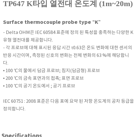
TP647 K타입 열전대 온도계 (1m~20m)
KETT
KORNO
Surface thermocouple probe type “K”
KYORITSU
Martens (GHM Group)
- Delta OHM은 IEC 60584 표준에 정의 된 특성을 충족하는 다양한 K
유형 열전대를 제공합니다.
MEIJI TECHNO
- 각 프로브에 대해 표시된 응답 시간 τ0.63은 온도 변화에 대한 센서의
Milwaukee Instruments
반응 시간이며, 측정된 신호의 변화는 전체 변화의 63 %에 해당합니
MITSUBOSHI
다.
NEW COSMOS
• 100 ℃의 물에서 담금 프로브; 침지(담금형) 프로브
OCEANUS
• 200 ℃의 금속 표면과의 접촉; 표면 프로브
• 100 ℃의 공기 온도에서 ; 공기 프로브
OKANO WORKS
PARTICLE PLUS
IEC 60751 : 2008 표준은 다음 표에 요약 된 저항 온도계의 공차 등급을
PEAK TECH
정의합니다.
PESOLA
Pyxis
RION
Specifications