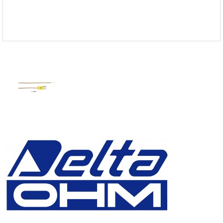
FISCHER
FLEX
GASTEC
GASTRON
Global Water(GWI)
GREISINGER
HEIDON
Huatest
IIJIMA
IMV
INFICON
INSMARK
IRROMETER
JFE Advantech
KASUGA