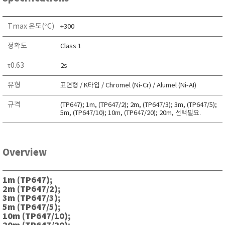
RIXEN
SaveCoat
Tmax 온도(°C)
+300
Schaller (Humimeter)
정확도
Class 1
SENSECA
τ0.63
2s
Sensortechnikk Meinsberg
SENTEST
유형
표면형 / K타입 / Chromel (Ni-Cr) / Alumel (Ni-AI)
SENTRY
규격
(TP647); 1m, (TP647/2); 2m, (TP647/3); 3m, (TP647/5);
SHINAGAWA
5m, (TP647/10); 10m, (TP647/20); 20m, 선택필요.
SHINYEI TECHNOLOGY
Showa sokki
Overview
SIMCO
SNDWAY
1m (TP647);
2m (TP647/2);
Solarmeter®
3m (TP647/3);
SONIC CORPORATION
5m (TP647/5);
10m (TP647/10);
T&D