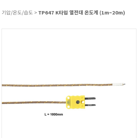
ASKER
ATAGO
TP647 K타입 열전대 온도계 (1m~20m)
기압/온도/습도 >
AZ INSTRUMENT
BARIGO
Bellingham+Stanley
BROOKFIELD
CIRRUS Research
DA METER®
Delta-OHM
DOHTOYO
DRAGER (드레가)
E+E
e-Plus Innovation
ENGLO
EXCEL