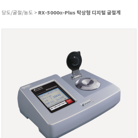
ASKER
ATAGO
RX-5000α-Plus 탁상형 디지털 굴절계
당도/굴절/농도 >
AZ INSTRUMENT
BARIGO
Bellingham+Stanley
BROOKFIELD
CIRRUS Research
DA METER®
Delta-OHM
DOHTOYO
DRAGER (드레가)
E+E
e-Plus Innovation
ENGLO
EXCEL