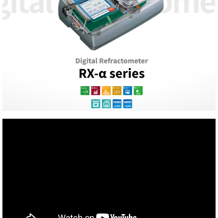
TAKEMURA
TENMARS
Termoprodukt
TFA Dostmann
THERMO LAB
TOA-DKK
TSI
UNITTA
UPRTEK
WATER-I.D
WTW