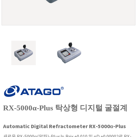
FISCHER
FLEX
GASTEC
GASTRON
Global Water(GWI)
GREISINGER
HEIDON
Huatest
IIJIMA
IMV
INFICON
INSMARK
RX-5000α-Plus 탁상형 디지털 굴절계
IRROMETER
JFE Advantech
Automatic Digital Refractometer RX-5000α-Plus
KASUGA
새로운 RX-5000α(알파)-Plus는 Brix ±0.010 및 nD ±0.00002로 RX-