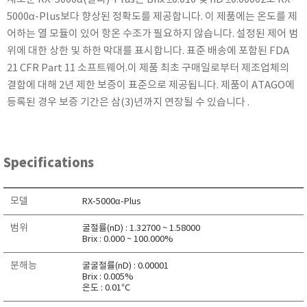
KETT
5000α-Plus보다 향상된 정확도를 제공합니다. 이 제품에는 온도를 제
KORNO
어하는 ​​열 모듈이 있어 항온 수조가 필요하지 않습니다. 설정된 제어 범
위에 대한 상한 및 하한 막대를 표시합니다. 표준 배송에 포함된 FDA
KYORITSU
21 CFR Part 11 소프트웨어.이 제품 최초 구매일로부터 제조업체의
Martens (GHM Group)
결함에 대해 2년 제한 보증이 표준으로 제공됩니다. 제품이 ATAGO에
MEIJI TECHNO
등록된 경우 보증 기간은 삼(3)년까지 연장될 수 있습니다 .
Milwaukee Instruments
MITSUBOSHI
NEW COSMOS
Specifications
OCEANUS
OKANO WORKS
모델
RX-5000α-Plus
PARTICLE PLUS
범위
굴절률(nD) : 1.32700 ~ 1.58000
PEAK TECH
Brix : 0.000 ~ 100.000%
PESOLA
분해능
굴굴절률(nD) : 0.00001
Pyxis
Brix : 0.005%
온도 : 0.01°C
RION