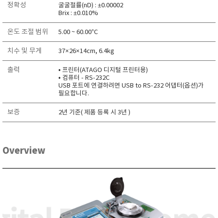
정확성
굴굴절률(nD) : ±0.00002
RIXEN
Brix : ±0.010%
SaveCoat
온도 조절 범위
5.00 ~ 60.00°C
Schaller (Humimeter)
치수 및 무게
SENSECA
37×26×14cm, 6.4kg
Sensortechnikk Meinsberg
출력
• 프린터(ATAGO 디지털 프린터용)
• 컴퓨터 - RS-232C
SENTEST
USB 포트에 연결하려면 USB to RS-232 어댑터(옵션)가
필요합니다.
SENTRY
SHINAGAWA
보증
2년 기준( 제품 등록 시 3년 )
SHINYEI TECHNOLOGY
Showa sokki
Overview
SIMCO
SNDWAY
Solarmeter®
SONIC CORPORATION
T&D