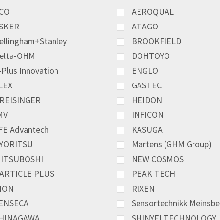
CO
AEROQUAL
SKER
ATAGO
ellingham+Stanley
BROOKFIELD
elta-OHM
DOHTOYO
-Plus Innovation
ENGLO
LEX
GASTEC
REISINGER
HEIDON
MV
INFICON
FE Advantech
KASUGA
YORITSU
Martens (GHM Group)
ITSUBOSHI
NEW COSMOS
ARTICLE PLUS
PEAK TECH
ION
RIXEN
ENSECA
Sensortechnikk Meinsbe
HINAGAWA
SHINYEI TECHNOLOGY