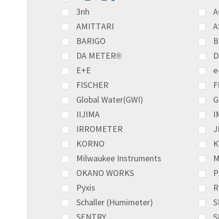
3nh
A
AMITTARI
A
BARIGO
B
DA METER®
D
E+E
e
FISCHER
F
Global Water(GWI)
G
IIJIMA
I
IRROMETER
J
KORNO
K
Milwaukee Instruments
M
OKANO WORKS
P
Pyxis
R
Schaller (Humimeter)
S
SENTRY
S