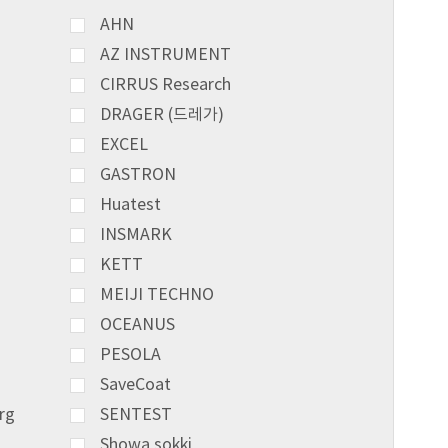
AHN
AZ INSTRUMENT
CIRRUS Research
DRAGER (드레가)
EXCEL
GASTRON
Huatest
INSMARK
KETT
MEIJI TECHNO
OCEANUS
PESOLA
SaveCoat
rg
SENTEST
Showa sokki