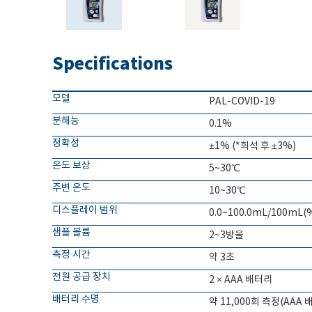
Specifications
모델
PAL-COVID-19
분해능
0.1%
정확성
±1% (*희석 후 ±3%)
온도 보상
5~30℃
주변 온도
10~30℃
디스플레이 범위
0.0~100.0mL/100mL(
샘플 볼륨
2~3방울
측정 시간
약 3초
전원 공급 장치
2 × AAA 배터리
배터리 수명
약 11,000회 측정(AAA 배