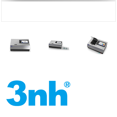
FISCHER
FLEX
GASTEC
GASTRON
Global Water(GWI)
GREISINGER
HEIDON
Huatest
IIJIMA
IMV
INFICON
INSMARK
IRROMETER
JFE Advantech
KASUGA