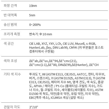
TAKEMURA
파장 간격
10nm
TENMARS
반 대역폭
5nm
Termoprodukt
송신 범위
0~200%
TFA Dostmann
THERMO LAB
조리개 측정
변속기: Φ 10 mm
TOA-DKK
색 공간
CIE LAB, XYZ, YXY, LCh, CIE LUV, Musell, s-RGB,
HunterLab, βxy, DIN Lab99, CMYK (위 부분들은 호스트
TSI
컴퓨터에서 구현됨)
UNITTA
색차 조성
ΔE*ab,ΔE*uv,ΔE*94,ΔE*cmc(2:1),
UPRTEK
ΔE*cmc(1:1),ΔE*00, DINΔE99,ΔE(Hunter), ΔE*CH
WATER-I.D
기타 색 지수
투과도 T, WI (ASTM E313, CIE/ISO, AATCC, 헌터, 타우브,
WTW
버거, 스텐스비), YI (ASTM D1925, ASTM E313), TI (ASTM
E313, CIE/ISO), 메타머 지수 Mt, 염색 견도, 색 숙도, 흡광
도, APHA / 헤이즌 / Pt-Co (플래티넘-코발트 지수), 가드
너 지수, 철-코발트 지수, 세이볼트(세이볼트 지수), ASTM
D1500 색 척도, 약전(중국 약전, 유럽 약전, 미국 약전),
EBC(맥주 색소), ICUMSA 색상 (설탕 색소)
관찰자 각도
2°/10°