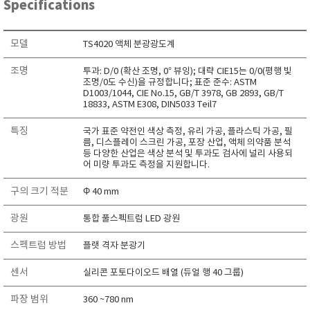
Specifications
RIXEN
SaveCoat
모델
TS4020 액체 분광광도계
Schaller (Humimeter)
조명
투과: D/0 (확산 조명, 0° 뷰잉); 대략 CIE15는 0/0(평행 빛
SENSECA
조명/0도 수신)을 규정합니다; 표준 준수: ASTM
Sensortechnikk Meinsberg
D1003/1044, CIE No.15, GB/T 3978, GB 2893, GB/T
18833, ASTM E308, DIN5033 Teil7
SENTEST
특징
국가 표준 약전인 색상 측정, 유리 가공, 플라스틱 가공, 필
SENTRY
름, 디스플레이 스크린 가공, 포장 산업, 액체 의약품 분석
등 다양한 산업은 색상 분석 및 투과도 검사에 널리 사용되
SHINAGAWA
어 미량 투과도 측정을 지원합니다.
SHINYEI TECHNOLOGY
구의 크기 적분
Φ 40 mm
Showa sokki
광원
SIMCO
통합 풀스펙트럼 LED 광원
SNDWAY
스펙트럼 방법
플랫 격자 분광기
Solarmeter®
센서
실리콘 포토다이오드 배열 (듀얼 행 40 그룹)
SONIC CORPORATION
파장 범위
360 ~780 nm
T&D