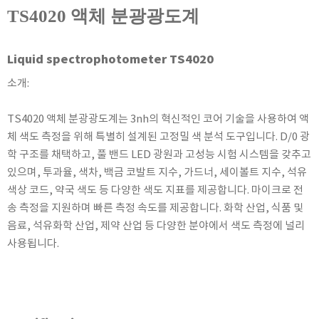
KETT
TS4020 액체 분광광도계
KORNO
KYORITSU
Liquid spectrophotometer TS4020
Martens (GHM Group)
소개:
MEIJI TECHNO
Milwaukee Instruments
TS4020 액체 분광광도계는 3nh의 혁신적인 코어 기술을 사용하여 액
체 색도 측정을 위해 특별히 설계된 고정밀 색 분석 도구입니다. D/0 광
MITSUBOSHI
학 구조를 채택하고, 풀 밴드 LED 광원과 고성능 시험 시스템을 갖추고
NEW COSMOS
있으며, 투과율, 색차, 백금 코발트 지수, 가드너, 세이볼트 지수, 석유
OCEANUS
색상 코드, 약국 색도 등 다양한 색도 지표를 제공합니다. 마이크로 전
OKANO WORKS
송 측정을 지원하며 빠른 측정 속도를 제공합니다. 화학 산업, 식품 및
PARTICLE PLUS
음료, 석유화학 산업, 제약 산업 등 다양한 분야에서 색도 측정에 널리
사용됩니다.
PEAK TECH
PESOLA
Pyxis
RION