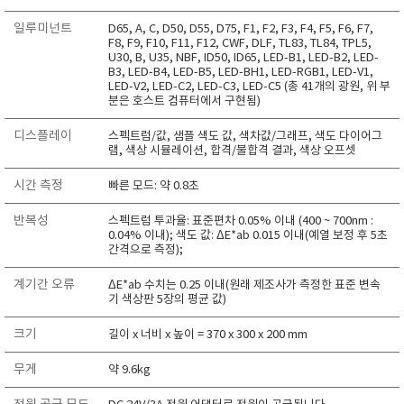
일루미넌트
D65, A, C, D50, D55, D75, F1, F2, F3, F4, F5, F6, F7,
F8, F9, F10, F11, F12, CWF, DLF, TL83, TL84, TPL5,
U30, B, U35, NBF, ID50, ID65, LED-B1, LED-B2, LED-
B3, LED-B4, LED-B5, LED-BH1, LED-RGB1, LED-V1,
LED-V2, LED-C2, LED-C3, LED-C5 (총 41개의 광원, 위 부
분은 호스트 컴퓨터에서 구현됨)
디스플레이
스펙트럼/값, 샘플 색도 값, 색차값/그래프, 색도 다이어그
램, 색상 시뮬레이션, 합격/불합격 결과, 색상 오프셋
시간 측정
빠른 모드: 약 0.8초
반복성
스펙트럼 투과율: 표준편차 0.05% 이내 (400 ~ 700nm :
0.04% 이내); 색도 값: ΔE*ab 0.015 이내(예열 보정 후 5초
간격으로 측정);
계기간 오류
ΔE*ab 수치는 0.25 이내(원래 제조사가 측정한 표준 변속
기 색상판 5장의 평균 값)
크기
길이 x 너비 x 높이 = 370 x 300 x 200 mm
무게
약 9.6kg