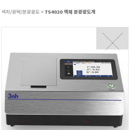
ASKER
ATAGO
TS4020 액체 분광광도계
색차/광택/분광광도 >
AZ INSTRUMENT
BARIGO
Bellingham+Stanley
BROOKFIELD
CIRRUS Research
DA METER®
Delta-OHM
DOHTOYO
DRAGER (드레가)
E+E
e-Plus Innovation
ENGLO
EXCEL