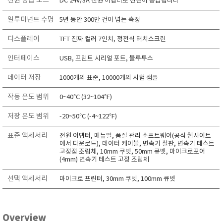
전원 공급 모드
DC 24V/3A 전원 어댑터로 전원이 공급됩니다
일루미넌트 수명
5년 동안 300만 건이 넘는 측정
디스플레이
TFT 진짜 컬러 7인치, 정전식 터치스크린
인터페이스
USB, 프린트 시리얼 포트, 블루투스
데이터 저장
1000개의 표준, 10000개의 시험 샘플
작동 온도 범위
0~40°C (32~104°F)
저장 온도 범위
-20~50°C (-4~122°F)
표준 액세서리
전원 어댑터, 매뉴얼, 품질 관리 소프트웨어(공식 웹사이트
에서 다운로드), 데이터 케이블, 변속기 칠판, 변속기 테스트
고정점 조립체, 10mm 쿠벳, 50mm 큐벳, 마이크로포어
(4mm) 변속기 테스트 고정 조립체
선택 액세서리
마이크로 프린터, 30mm 쿠벳, 100mm 큐벳
Overview