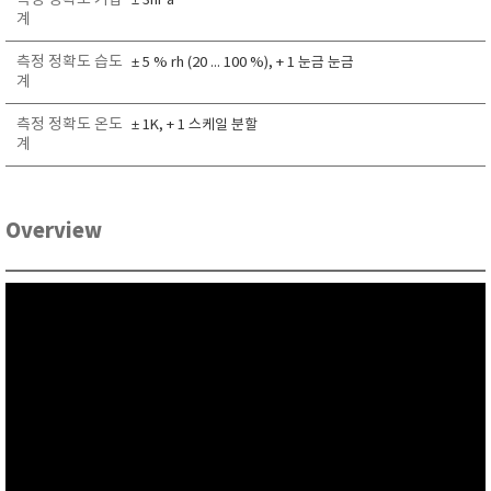
측정 정확도 기압
± 3hPa
RIXEN
계
SaveCoat
측정 정확도 습도
± 5 % rh (20 ... 100 %), + 1 눈금 눈금
계
Schaller (Humimeter)
SENSECA
측정 정확도 온도
± 1K, + 1 스케일 분할
계
Sensortechnikk Meinsberg
SENTEST
SENTRY
Overview
SHINAGAWA
SHINYEI TECHNOLOGY
Showa sokki
SIMCO
SNDWAY
Solarmeter®
SONIC CORPORATION
T&D