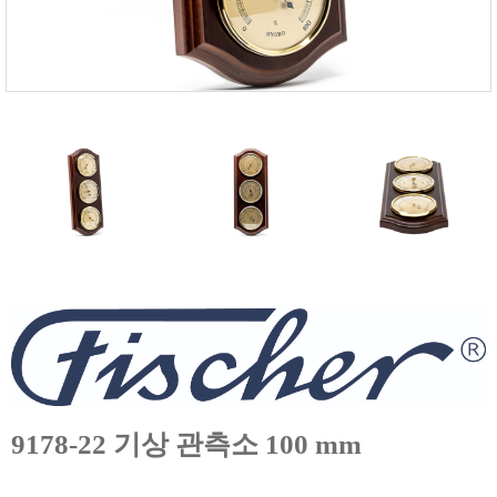
FISCHER
FLEX
GASTEC
GASTRON
Global Water(GWI)
GREISINGER
HEIDON
Huatest
IIJIMA
IMV
INFICON
INSMARK
IRROMETER
9178-22 기상 관측소 100 mm
JFE Advantech
KASUGA