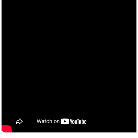
TAKEMURA
TENMARS
Termoprodukt
TFA Dostmann
THERMO LAB
TOA-DKK
TSI
UNITTA
UPRTEK
WATER-I.D
WTW