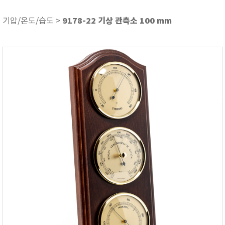
ASKER
ATAGO
9178-22 기상 관측소 100 mm
기압/온도/습도 >
AZ INSTRUMENT
BARIGO
Bellingham+Stanley
BROOKFIELD
CIRRUS Research
DA METER®
Delta-OHM
DOHTOYO
DRAGER (드레가)
E+E
e-Plus Innovation
ENGLO
EXCEL