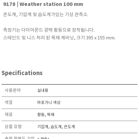
9178 | Weather station 100 mm
KETT
KORNO
온도계, 기압계 및 습도계가있는 기상 관측소.
KYORITSU
측정기는 다이아몬드 광택 황동으로 장착됩니다.
Martens (GHM Group)
스테인드 및 니스 처리 된 목재 캐비닛, 크기 395 x 155 mm.
MEIJI TECHNO
Milwaukee Instruments
MITSUBOSHI
NEW COSMOS
Specifications
OCEANUS
OKANO WORKS
사용분야
실내용
PARTICLE PLUS
색깔
마호가니 색상
PEAK TECH
재료
황동, 목재
PESOLA
Pyxis
상품 유형
기압계, 습도계, 온도계
RION