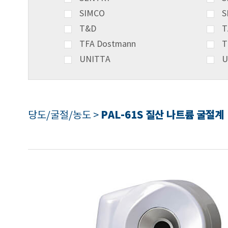
SIMCO
S
T&D
T
TFA Dostmann
T
UNITTA
U
PAL-61S 질산 나트륨 굴절계
당도/굴절/농도 >