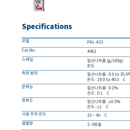
Specifications
모델
PAL-61S
Cat.No.
4461
스케일
질산나트륨 (g/100g)
온도
측정 범위
질산나트륨 : 0.0 to 35.0
온도 : 10.0 to 40.0゚C
분해능
질산나트륨 : 0.1%
온도 : 0.1゚C
정확도
질산나트륨 : ±0.3%
온도 : ±1゚C
사용 주위 온도
10 ~ 40゚C
샘플량
2~3방울