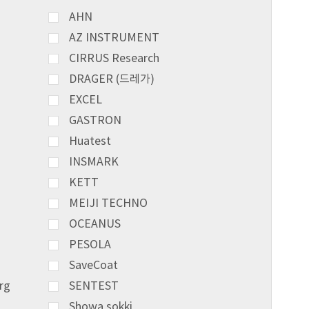
AHN
AZ INSTRUMENT
CIRRUS Research
DRAGER (드레가)
EXCEL
GASTRON
Huatest
INSMARK
KETT
MEIJI TECHNO
OCEANUS
PESOLA
SaveCoat
rg
SENTEST
Showa sokki