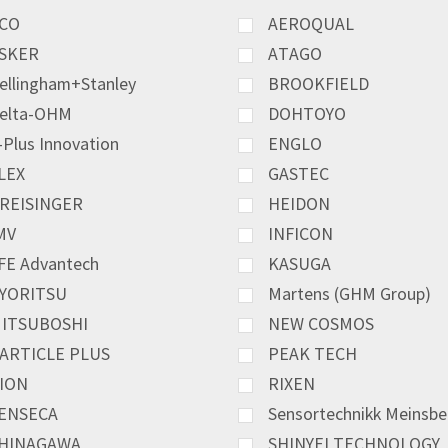
CO
AEROQUAL
SKER
ATAGO
ellingham+Stanley
BROOKFIELD
elta-OHM
DOHTOYO
-Plus Innovation
ENGLO
LEX
GASTEC
REISINGER
HEIDON
MV
INFICON
FE Advantech
KASUGA
YORITSU
Martens (GHM Group)
ITSUBOSHI
NEW COSMOS
ARTICLE PLUS
PEAK TECH
ION
RIXEN
ENSECA
Sensortechnikk Meinsbe
HINAGAWA
SHINYEI TECHNOLOGY