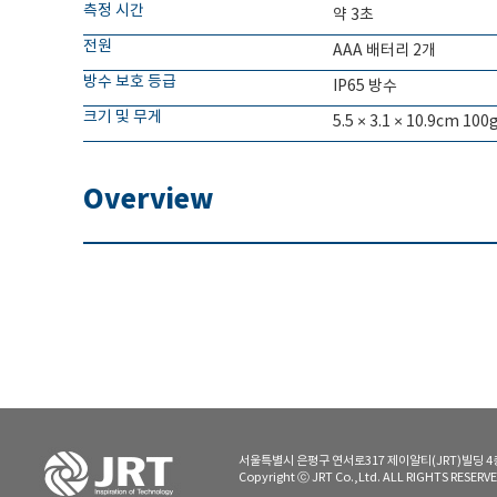
측정 시간
약 3초
전원
AAA 배터리 2개
방수 보호 등급
IP65 방수
크기 및 무게
5.5 × 3.1 × 10.9cm 1
Overview
서울특별시 은평구 연서로317 제이알티(JRT)빌딩 4층 | TE
Copyright ⓒ JRT Co.,Ltd. ALL RIGHTS RESE