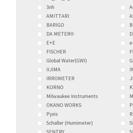
3nh
A
AMITTARI
A
BARIGO
B
DA METER®
D
E+E
e
FISCHER
F
Global Water(GWI)
G
IIJIMA
I
IRROMETER
J
KORNO
K
Milwaukee Instruments
M
OKANO WORKS
P
Pyxis
R
Schaller (Humimeter)
S
SENTRY
S