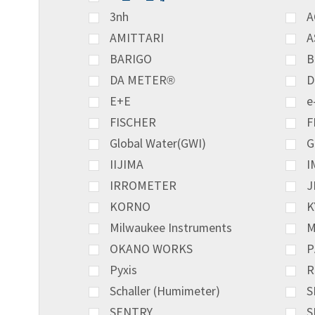
3nh
A
AMITTARI
A
BARIGO
B
DA METER®
D
E+E
e
FISCHER
F
Global Water(GWI)
G
IIJIMA
I
IRROMETER
J
KORNO
K
Milwaukee Instruments
M
OKANO WORKS
P
Pyxis
R
Schaller (Humimeter)
S
SENTRY
S