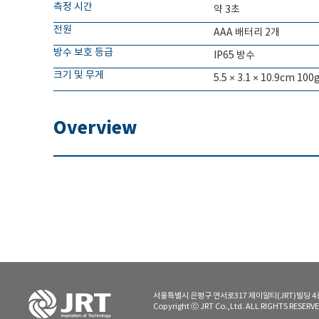
측정 시간
약 3초
전원
AAA 배터리 2개
방수 보호 등급
IP65 방수
크기 및 무게
5.5 × 3.1 × 10.9cm 1
Overview
서울특별시 은평구 연서로317 제이알티(JRT)빌딩 4층 | TE
Copyright ⓒ JRT Co.,Ltd. ALL RIGHTS RESE