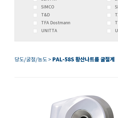
SIMCO
S
T&D
T
TFA Dostmann
T
UNITTA
U
PAL-58S 황산나트륨 굴절계
당도/굴절/농도 >