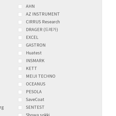
AHN
AZ INSTRUMENT
CIRRUS Research
DRAGER (드레가)
EXCEL
GASTRON
Huatest
INSMARK
KETT
MEIJI TECHNO
OCEANUS
PESOLA
SaveCoat
rg
SENTEST
Showa sokki