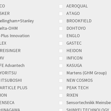
CO
AEROQUAL
SKER
ATAGO
ellingham+Stanley
BROOKFIELD
elta-OHM
DOHTOYO
-Plus Innovation
ENGLO
LEX
GASTEC
REISINGER
HEIDON
MV
INFICON
FE Advantech
KASUGA
YORITSU
Martens (GHM Group)
ITSUBOSHI
NEW COSMOS
ARTICLE PLUS
PEAK TECH
ION
RIXEN
ENSECA
Sensortechnikk Meinsbe
HINAGAWA
SHINYEI TECHNOLOGY