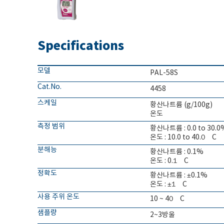
Specifications
모델
PAL-58S
Cat.No.
4458
스케일
황산나트륨 (g/100g)
온도
측정 범위
황산나트륨 : 0.0 to 30.0
온도 : 10.0 to 40.0゚C
분해능
황산나트륨 : 0.1%
온도 : 0.1゚C
정확도
황산나트륨 : ±0.1%
온도 : ±1゚C
사용 주위 온도
10 ~ 40゚C
샘플량
2~3방울