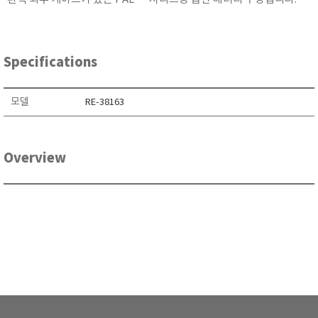
KETT
KORNO
KYORITSU
Specifications
Martens (GHM Group)
MEIJI TECHNO
모델
RE-38163
Milwaukee Instruments
MITSUBOSHI
Overview
NEW COSMOS
OCEANUS
OKANO WORKS
PARTICLE PLUS
PEAK TECH
PESOLA
Pyxis
RION