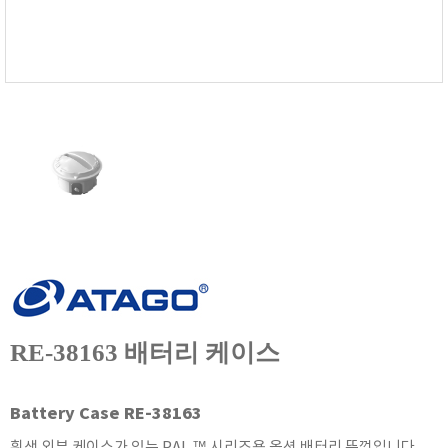
FISCHER
FLEX
GASTEC
GASTRON
Global Water(GWI)
GREISINGER
HEIDON
Huatest
IIJIMA
IMV
INFICON
INSMARK
RE-38163 배터리 케이스
IRROMETER
JFE Advantech
Battery Case RE-38163
KASUGA
흰색 외부 케이스가 있는 PAL ™ 시리즈용 옵션 배터리 뚜껑입니다.