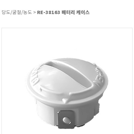
ASKER
ATAGO
RE-38163 배터리 케이스
당도/굴절/농도 >
AZ INSTRUMENT
BARIGO
Bellingham+Stanley
BROOKFIELD
CIRRUS Research
DA METER®
Delta-OHM
DOHTOYO
DRAGER (드레가)
E+E
e-Plus Innovation
ENGLO
EXCEL