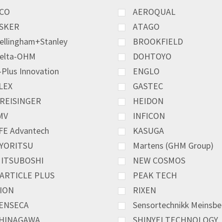
CO
AEROQUAL
SKER
ATAGO
ellingham+Stanley
BROOKFIELD
elta-OHM
DOHTOYO
-Plus Innovation
ENGLO
LEX
GASTEC
REISINGER
HEIDON
MV
INFICON
FE Advantech
KASUGA
YORITSU
Martens (GHM Group)
ITSUBOSHI
NEW COSMOS
ARTICLE PLUS
PEAK TECH
ION
RIXEN
ENSECA
Sensortechnikk Meinsbe
HINAGAWA
SHINYEI TECHNOLOGY