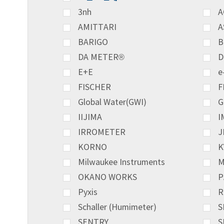
3nh
A
AMITTARI
A
BARIGO
B
DA METER®
D
E+E
e
FISCHER
F
Global Water(GWI)
G
IIJIMA
I
IRROMETER
J
KORNO
K
Milwaukee Instruments
M
OKANO WORKS
P
Pyxis
R
Schaller (Humimeter)
S
SENTRY
S