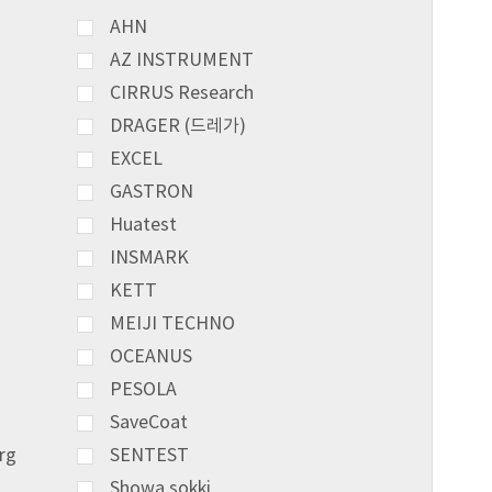
AHN
AZ INSTRUMENT
CIRRUS Research
DRAGER (드레가)
EXCEL
GASTRON
Huatest
INSMARK
KETT
MEIJI TECHNO
OCEANUS
PESOLA
SaveCoat
rg
SENTEST
Showa sokki