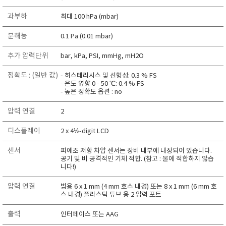
RIXEN
과부하
최대 100 hPa (mbar)
SaveCoat
분해능
0.1 Pa (0.01 mbar)
Schaller (Humimeter)
SENSECA
추가 압력단위
bar, kPa, PSI, mmHg, mH2O
Sensortechnikk Meinsberg
정확도 : (일반 값)
- 히스테리시스 및 선형성: 0.3 % FS
SENTEST
- 온도 영향 0 - 50 ℃: 0.4 % FS
- 높은 정확도 옵션 : no
SENTRY
압력 연결
2
SHINAGAWA
SHINYEI TECHNOLOGY
디스플레이
2 x 4½-digit LCD
Showa sokki
센서
피에조 저항 차압 센서는 장비 내부에 내장되어 있습니다.
SIMCO
공기 및 비 공격적인 기체 적합. (참고 : 물에 적합하지 않습
니다!)
SNDWAY
압력 연결
범용 6 x 1 mm (4 mm 호스 내경) 또는 8 x 1 mm (6 mm 호
Solarmeter®
스 내경) 플라스틱 튜브 용 2 압력 포트
SONIC CORPORATION
출력
인터페이스 또는 AAG
T&D