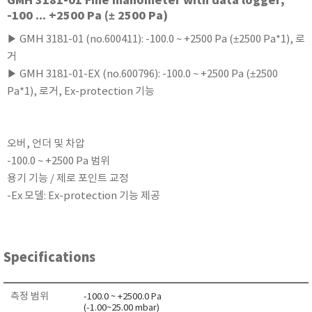
GMH 3181-01 Fine manometer with data logger,
KETT
-100 ... +2500 Pa (± 2500 Pa)
KORNO
▶ GMH 3181-01 (no.600411): -100.0 ~ +2500 Pa (±2500 Pa*1), 로
KYORITSU
거
Martens (GHM Group)
▶ GMH 3181-01-EX (no.600796): -100.0 ~ +2500 Pa (±2500
Pa*1), 로거, Ex-protection 기능
MEIJI TECHNO
Milwaukee Instruments
MITSUBOSHI
오버, 언더 및 차압
NEW COSMOS
-100.0 ~ +2500 Pa 범위
OCEANUS
용기 기능 / 제로 포인트 교정
-Ex 모델: Ex-protection 기능 제공
OKANO WORKS
PARTICLE PLUS
PEAK TECH
Specifications
PESOLA
Pyxis
측정 범위
-100.0 ~ +2500.0 Pa
RION
(-1.00~25.00 mbar)