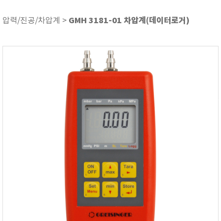
ASKER
ATAGO
GMH 3181-01 차압계(데이터로거)
압력/진공/차압계 >
AZ INSTRUMENT
BARIGO
Bellingham+Stanley
BROOKFIELD
CIRRUS Research
DA METER®
Delta-OHM
DOHTOYO
DRAGER (드레가)
E+E
e-Plus Innovation
ENGLO
EXCEL