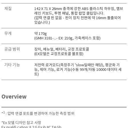
재질
142 X 71 X 26mm 충격에 강한 ABS 플라스틱 하우징, 멤브
레인 키보드, 투명 패널, 통합 팝업 클립입니다.
(압력 연결 핀 없음 - 핀이 장치 전면에 약 16mm 돌출되어
있습니다.)
무게
약 170g
(GMH 3181-...- EX: 210g, 가죽케이스 포함)
공급 범위
장치, 메뉴얼, 베터리, 교정 프로토콜
(EX모델은 교정프로토콜 불포함)
기타 기능
저전력 로거모드(측정주기 “slow일때만 해당), 평균화 기
능, 제어 기능, 로거 기능(수동 99개/자동 10000 데이터 세
트)
Overview
1
*
: 압력 연결 포트를 변경하여 가능한 측정 범위
*Ex 모델 디자인 참고 사항
Ex qualifi cation: II 2 G Ex ib IIC T4 Gb