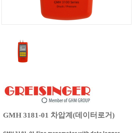
FISCHER
FLEX
GASTEC
GASTRON
Global Water(GWI)
GREISINGER
HEIDON
Huatest
IIJIMA
IMV
INFICON
INSMARK
IRROMETER
GMH 3181-01 차압계(데이터로거)
JFE Advantech
KASUGA