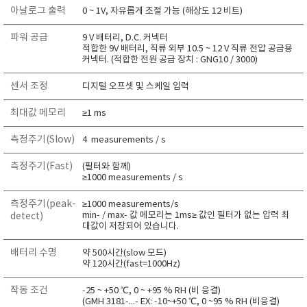
아날로그 출력
0 ~ 1V, 자유롭게 조절 가능 (해상도 12 비트)
TAKEMURA
TENMARS
파워 공급
9 V 배터리, D.C. 커넥터
적합한 9V 배터리, 직류 외부 10.5 ~ 12 V 직류 전압 공급용
Termoprodukt
커넥터. (적합한 전원 공급 장치 : GNG10 / 3000)
TFA Dostmann
센서 조정
디지털 오프셋 및 스케일 입력
THERMO LAB
최대값 메모리
≥1 ms
TOA-DKK
TSI
측정주기(Slow)
4 measurements / s
UNITTA
측정주기(Fast)
(필터와 함께)
UPRTEK
≥1000 measurements / s
WATER-I.D
측정주기(peak-
≥1000 measurements/s
min- / max- 값 메모리는 1ms≥ 값인 필터가 없는 압력 최
detect)
WTW
대값이 저장되어 있습니다.
배터리 수명
약 500시간(slow 모드)
약 120시간(fast=1000Hz)
작동 조건
-25 ~ +50 ℃, 0 ~ +95 % RH (비 응결)
(GMH 3181-...- EX: -10~+50 ℃, 0 ~95 % RH (비응결)