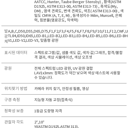
AATCC, Hunter, Taube Berger Stensby) , 황색(ASTM
TAKEMURA
D1925, ASTM E313-00, ASTM E313-73) , 흑색도(My,
DM) , 염색 견뢰도, 변색 견뢰도, 색조( ASTM E313-00) , 색
TENMARS
밀도 CMYK (A, T, E, M) , 등색성지수 Milm, Munsell, 은폐
력, 힘분율(염료강도, 착색력)
Termoprodukt
TFA Dostmann
발
A,B,C,D50,D55,D65,D75,F1,F2,F3,F4,F5,F6,F7,F8,F9,F10,F11,F12,CWF,
TL84,ID50,ID65,LED-B1,LED-B2,LED-B3,LED-B4,LED-B5,LED-B6,LED-B
광
THERMO LAB
V1,LED-V2,LED-V3, 맞춤형 광원
체
TOA-DKK
표시된 데이터
스펙트로그램/값, 샘플 색도 값, 색차 값/그래프, 합격/불합
TSI
격 결과, 색상 시뮬레이션, 색상 오프셋
UNITTA
광원
전체 스펙트럼 LED 광원, UV 광원 결합
LAV1x3mm: 정확도가 약간 낮으며 색상 테스트에 사용할
UPRTEK
수 있습니다.
WATER-I.D
위치찾기 방법
카메라 위치 찾기, 안정성 필름, 영상
WTW
구경 측정
지능형 자동 교정(접촉식)
정확성 보증
1등급 도량형 자격
관찰자 각도
2°,10°
YI(ASTM D1925,ASTM 313),