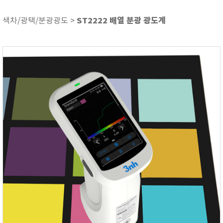
ASKER
ATAGO
ST2222 배열 분광 광도계
색차/광택/분광광도 >
AZ INSTRUMENT
BARIGO
Bellingham+Stanley
BROOKFIELD
CIRRUS Research
DA METER®
Delta-OHM
DOHTOYO
DRAGER (드레가)
E+E
e-Plus Innovation
ENGLO
EXCEL