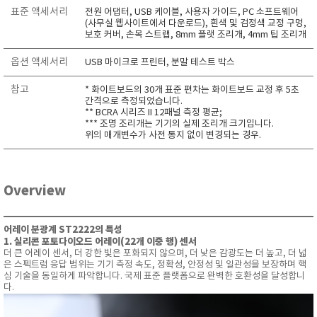
표준 액세서리
전원 어댑터, USB 케이블, 사용자 가이드, PC 소프트웨어
(사무실 웹사이트에서 다운로드), 흰색 및 검정색 교정 구멍,
보호 커버, 손목 스트랩, 8mm 플랫 조리개, 4mm 팁 조리개
옵션 액세서리
USB 마이크로 프린터, 분말 테스트 박스
참고
* 화이트보드의 30개 표준 편차는 화이트보드 교정 후 5초
간격으로 측정되었습니다.
** BCRA 시리즈 II 12패널 측정 평균;
*** 조명 조리개는 기기의 실제 조리개 크기입니다.
위의 매개변수가 사전 통지 없이 변경되는 경우.
Overview
어레이 분광계 ST2222의 특성
1. 실리콘 포토다이오드 어레이(22개 이중 행) 센서
더 큰 어레이 센서, 더 강한 빛은 포화되지 않으며, 더 낮은 감광도는 더 높고, 더 넓
은 스펙트럼 응답 범위는 기기 측정 속도, 정확성, 안정성 및 일관성을 보장하며 핵
심 기술을 동일하게 파악합니다. 국제 표준 플랫폼으로 완벽한 호환성을 달성합니
다.