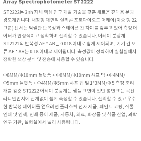
Array Spectrophotometer ST2222
KETT
ST2222는 3nh 자체 핵심 연구 개발 기술을 갖춘 새로운 휴대용 분광
KORNO
광도계입니다. 내장형 대면적 실리콘 포토다이오드 어레이(이중 행 22
KYORITSU
그룹) 센서는 탁월한 반복성과 스테이션 간 차이를 갖추고 있어 측정 데
Martens (GHM Group)
이터가 안정적이고 정확하며 신뢰할 수 있습니다. 어레이 분광계
MEIJI TECHNO
ST2222의 반복성 ΔE * AB는 0.018 이내로 쉽게 제어되며, 기기 간 오
류 ΔE * AB는 0.18 이내로 제어됩니다. 측정값이 정확하며 실험실에서
Milwaukee Instruments
정확한 색상 분석 및 전송에 사용할 수 있습니다.
MITSUBOSHI
NEW COSMOS
Φ8MM/Φ10mm 플랫폼 + Φ8MM/Φ10mm 샤프 팁 +Φ4MM/
OCEANUS
Φ5mm 플랫폼 + Φ4MM/Φ5mm 샤프 팁 및 1*3MM/Φ 5 측정 조리
OKANO WORKS
개를 갖춘 ST2222 어레이 분광계는 샘플 표면이 일반 평면 또는 곡선
라디안인지에 관계없이 쉽게 측정할 수 있습니다. 신뢰할 수 있고 우수
PARTICLE PLUS
한 반복성 데이터를 얻으려면 플라스틱 전자 제품, 페인트 코팅, 직물
PEAK TECH
인쇄 및 염색, 인쇄 종이 제품, 자동차, 의료, 화장품 및 식품 산업, 과학
PESOLA
연구 기관, 실험실에서 널리 사용됩니다.
Pyxis
RION