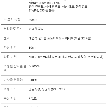
Metamerism Index MI,
염색 견뢰도, 색상 견뢰도, 색상 강도, 불투명도,
8° 광택, 555 톤 분류
구 크기 통합
40mm
분광광도 모드
편평한 격자
센서
대면적 실리콘 포토다이오드 어레이(복열 22그룹)
파장 간격
10nm
파장 범위
400-700mm(사용자는 31개의 반사 파장을 볼 수 있습니다)
측정된 반사율 범
0-200%
위
반사율 분해능
0.01%
측정 모드
단일측정, 평균측정(2~99회)
측정 시간
약 1초