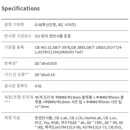
RIXEN
Specifications
SaveCoat
Schaller (Humimeter)
광학 기하학
D/8(확산조명, 8도 시야각)
SENSECA
반사광 구성요소
SCI 빛의 정반사를 포함
Sensortechnikk Meinsberg
기준을 충족
CIE NO.15,GB/T 3978,GB 2893,GB/T 18833,ISO7724-
SENTEST
1,ASTM E1164,DIN5033 Teil7
SENTRY
반복성*
ΔE*ab≤0.018
SHINAGAWA
SHINYEI TECHNOLOGY
기기 간 오류**
ΔE*ab≤0.18
Showa sokki
표시된 정확도
0.01
SIMCO
측정/조명 조리개
45개 조리개: Φ8MM/Φ10mm 플랫폼 + Φ4MM/Φ5mm 플
SNDWAY
랫폼 +Φ8MM/Φ10mm 샤프 팁 + Φ4MM/Φ5mm 샤프 팁
***
+1*3mm
Solarmeter®
SONIC CORPORATION
측정 지표
분광반사율, CIE-Lab, CIE-LCh, HunteLab, CIE-Luv,
XYZ, Yxy, RGB, 색수차(ΔE * ab, ΔE * CMC, ΔE * 94, ΔE
T&D
* 00), 백색도(ASTM E313-00, ASTM E313-73, CIE/ISO,