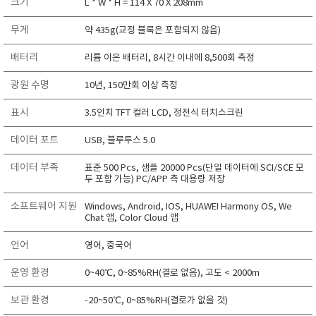
크기
L * W * H = 114 X 70 X 208mm
무게
약 435g(교정 블록은 포함되지 않음)
배터리
리튬 이온 배터리, 8시간 이내에 8,500회 측정
광원 수명
10년, 150만회 이상 측정
표시
3.5인치 TFT 컬러 LCD, 정전식 터치스크린
데이터 포트
USB, 블루투스 5.0
데이터 부족
표준 500 Pcs, 샘플 20000 Pcs(단일 데이터에 SCI/SCE 모
두 포함 가능) PC/APP 측 대용량 저장
소프트웨어 지원
Windows, Android, IOS, HUAWEI Harmony OS, We
Chat 앱, Color Cloud 앱
언어
영어, 중국어
운영 환경
0~40℃, 0~85%RH(결로 없음), 고도 < 2000m
보관 환경
-20~50℃, 0~85%RH(결로가 없을 것)