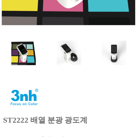
FISCHER
FLEX
GASTEC
GASTRON
Global Water(GWI)
GREISINGER
HEIDON
Huatest
IIJIMA
IMV
INFICON
INSMARK
IRROMETER
ST2222 배열 분광 광도계
JFE Advantech
KASUGA