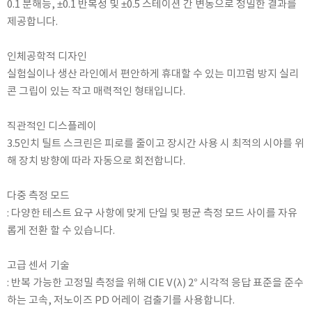
0.1 분해능, ±0.1 반복성 및 ±0.5 스테이션 간 변동으로 정밀한 결과를
RIXEN
제공합니다.
SaveCoat
Schaller (Humimeter)
인체공학적 디자인
실험실이나 생산 라인에서 편안하게 휴대할 수 있는 미끄럼 방지 실리
SENSECA
콘 그립이 있는 작고 매력적인 형태입니다.
Sensortechnikk Meinsberg
SENTEST
직관적인 디스플레이
SENTRY
3.5인치 틸트 스크린은 피로를 줄이고 장시간 사용 시 최적의 시야를 위
SHINAGAWA
해 장치 방향에 따라 자동으로 회전합니다.
SHINYEI TECHNOLOGY
다중 측정 모드
Showa sokki
: 다양한 테스트 요구 사항에 맞게 단일 및 평균 측정 모드 사이를 자유
SIMCO
롭게 전환 할 수 있습니다.
SNDWAY
Solarmeter®
고급 센서 기술
: 반복 가능한 고정밀 측정을 위해 CIE V(λ) 2° 시각적 응답 표준을 준수
SONIC CORPORATION
하는 고속, 저노이즈 PD 어레이 검출기를 사용합니다.
T&D