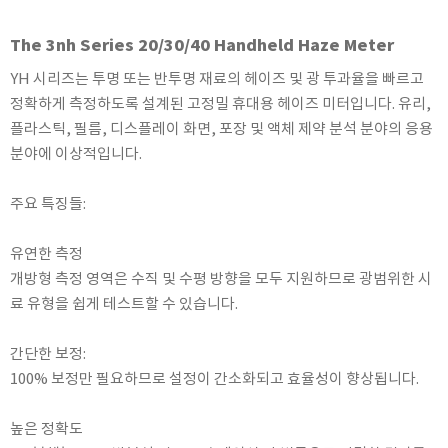
KETT
The 3nh Series 20/30/40 Handheld Haze Meter
KORNO
KYORITSU
YH 시리즈는 투명 또는 반투명 재료의 헤이즈 및 광 투과율을 빠르고
정확하게 측정하도록 설계된 고정밀 휴대용 헤이즈 미터입니다. 유리,
Martens (GHM Group)
플라스틱, 필름, 디스플레이 화면, 포장 및 액체 제약 분석 분야의 응용
MEIJI TECHNO
분야에 이상적입니다.
Milwaukee Instruments
MITSUBOSHI
주요 특징들:
NEW COSMOS
유연한 측정
OCEANUS
개방형 측정 영역은 수직 및 수평 방향을 모두 지원하므로 광범위한 시
OKANO WORKS
료 유형을 쉽게 테스트할 수 있습니다.
PARTICLE PLUS
PEAK TECH
간단한 보정:
PESOLA
100% 보정만 필요하므로 설정이 간소화되고 효율성이 향상됩니다.
Pyxis
높은 정확도
RION