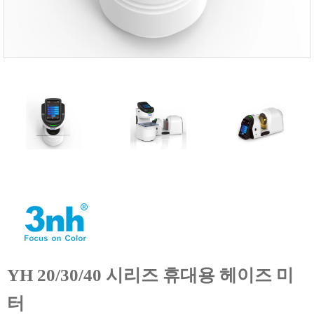
FISCHER
FLEX
GASTEC
GASTRON
Global Water(GWI)
GREISINGER
HEIDON
Huatest
IIJIMA
IMV
INFICON
INSMARK
IRROMETER
YH 20/30/40 시리즈 휴대용 헤이즈 미
JFE Advantech
터
KASUGA