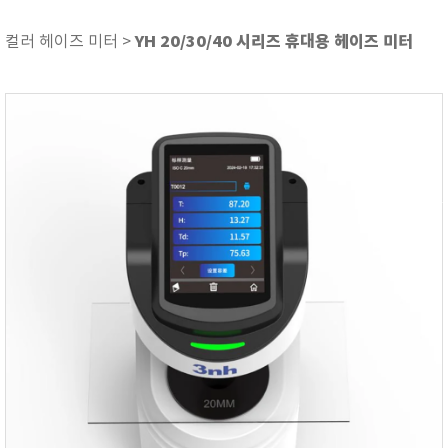
ASKER
ATAGO
YH 20/30/40 시리즈 휴대용 헤이즈 미터
컬러 헤이즈 미터 >
AZ INSTRUMENT
BARIGO
Bellingham+Stanley
BROOKFIELD
CIRRUS Research
DA METER®
Delta-OHM
DOHTOYO
DRAGER (드레가)
E+E
e-Plus Innovation
ENGLO
EXCEL