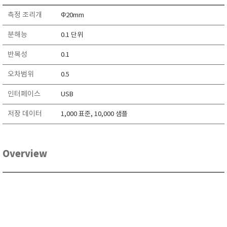
측정 조리개
Φ20mm
분해능
0.1 단위
반복성
0.1
오차범위
0.5
인터페이스
USB
저장 데이터
1,000 표준, 10,000 샘플
Overview