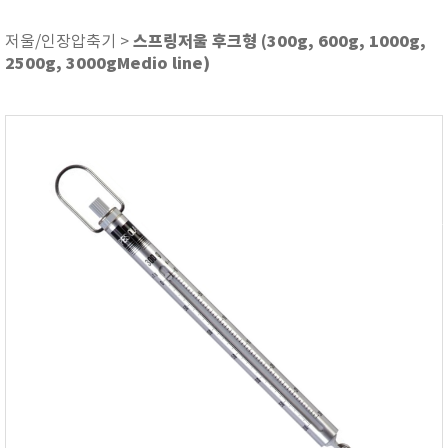
ASKER
ATAGO
스프링저울 후크형 (300g, 600g, 1000g,
저울/인장압축기 >
2500g, 3000gMedio line)
AZ INSTRUMENT
BARIGO
Bellingham+Stanley
BROOKFIELD
CIRRUS Research
DA METER®
Delta-OHM
DOHTOYO
DRAGER (드레가)
E+E
e-Plus Innovation
ENGLO
EXCEL