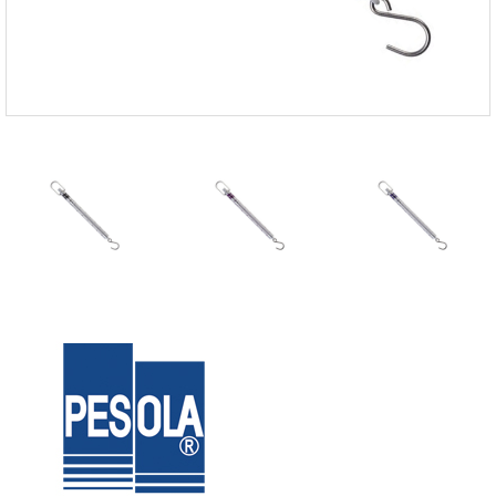
FISCHER
FLEX
GASTEC
GASTRON
Global Water(GWI)
GREISINGER
HEIDON
Huatest
IIJIMA
IMV
INFICON
INSMARK
IRROMETER
JFE Advantech
KASUGA