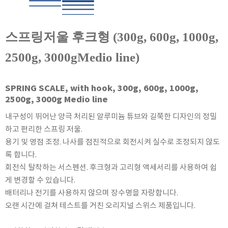
KETT
KORNO
스프링저울 후크형 (300g, 600g, 1000g,
KYORITSU
Martens (GHM Group)
2500g, 3000gMedio line)
MEIJI TECHNO
Milwaukee Instruments
SPRING SCALE, with hook, 300g, 600g, 1000g,
2500g, 3000g Medio line
MITSUBOSHI
NEW COSMOS
내구성이 뛰어난 양극 처리된 알루미늄 튜브와 길쭉한 디자인의 정밀
하고 편리한 스프링 저울.
OCEANUS
용기 및 영점 조정. 나사를 점진적으로 회전시켜 실수로 조정되지 않도
OKANO WORKS
록 합니다.
PARTICLE PLUS
회전식 탈착하는 서스펜션. 후크형과 고리형 액세서리를 사용하여 쉽
PEAK TECH
게 변경할 수 있습니다.
PESOLA
배터리나 전기를 사용하지 않으며 장수명을 자랑합니다.
오랜 시간에 걸쳐 테스트를 거친 오리지널 스위스 제품입니다.
Pyxis
RION