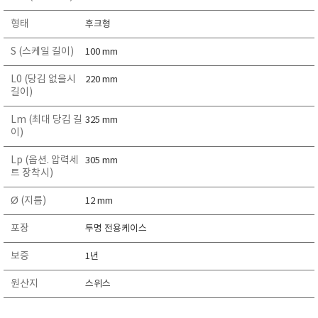
TAKEMURA
형태
후크형
TENMARS
S (스케일 길이)
100 mm
Termoprodukt
TFA Dostmann
L0 (당김 없을시
220 mm
길이)
THERMO LAB
TOA-DKK
Lm (최대 당김 길
325 mm
이)
TSI
Lp (옵션. 압력세
305 mm
UNITTA
트 장착시)
UPRTEK
Ø (지름)
12 mm
WATER-I.D
WTW
포장
투명 전용케이스
보증
1년
원산지
스위스