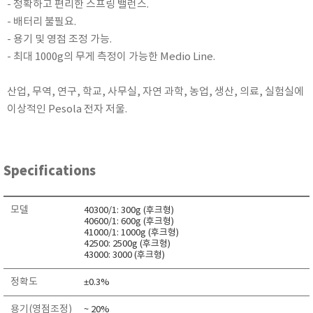
- 정확하고 편리한 스프링 밸런스.
RIXEN
- 배터리 불필요.
SaveCoat
- 용기 및 영점 조정 가능.
Schaller (Humimeter)
- 최대 1000g의 무게 측정이 가능한 Medio Line.
SENSECA
산업, 무역, 연구, 학교, 사무실, 자연 과학, 농업, 생산, 의료, 실험실에
Sensortechnikk Meinsberg
이상적인 Pesola 전자 저울.
SENTEST
SENTRY
SHINAGAWA
Specifications
SHINYEI TECHNOLOGY
Showa sokki
모델
40300/1: 300g (후크형)
SIMCO
40600/1: 600g (후크형)
41000/1: 1000g (후크형)
SNDWAY
42500: 2500g (후크형)
43000: 3000 (후크형)
Solarmeter®
정확도
±0.3%
SONIC CORPORATION
T&D
용기(영점조정)
~ 20%