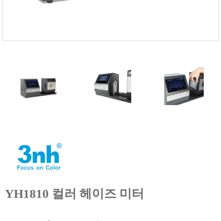
FISCHER
FLEX
GASTEC
GASTRON
Global Water(GWI)
GREISINGER
HEIDON
Huatest
IIJIMA
IMV
INFICON
INSMARK
IRROMETER
YH1810 컬러 헤이즈 미터
JFE Advantech
KASUGA