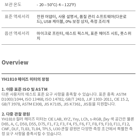
보관 온도
- 20 – 50°C(-4 – 122°F)
표준 액세서리
전원 어댑터, 사용 설명서, 품질 관리 소프트웨어(다운로
드), USB 케이블, 0% 보정 상자, 측정 조리개
옵션 액세서리
마이크로 프린터, 테스트 픽스처, 표준 헤이즈 시트, 풋스위
치
Overview
YH1810 헤이즈 미터의 장점
1. 이중 표준 ISO 및 ASTM
다른 사용자의 테스트 표준 요구 사항을 충족할 수 있습니다.
표준 충족: ASTM
D1003/1044, ISO 13468, ISO 14782, GB/T 2410, JJF 1303-2011, CIE 15.2,
GB/T 3978, ASTM E308, JIS K7105, JIS K7361, JIS등을 지원합니다.
2. 다중 관찰 광원
YH1810 컬러 헤이즈 미터는 CIE LAB, XYZ, Yxy, LCh, s-RGB, βxy 색 공간은 물론
D65, A, C, D50, D55, D75, F1, F2, F3, F4, F5, F6, F7, F8, F9, F10, F11, F12,
CWF, DLF, TL83, TL84, TPL5, U30 관찰 광원은 다양한 측정 조건에서 특별한 측
정 요구 사항을 충족시킬 수 있습니다.