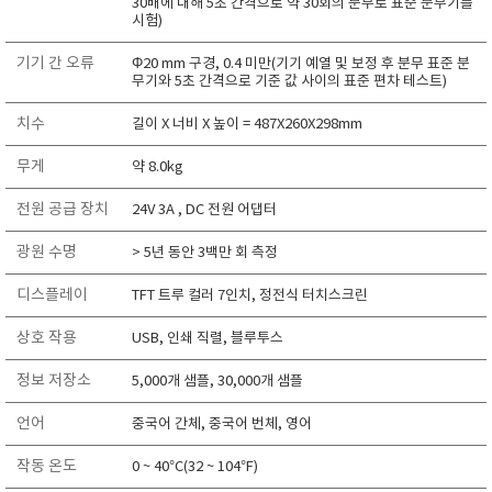
30배에 대해 5초 간격으로 약 30회의 분무로 표준 분무기를
시험)
기기 간 오류
Φ20 mm 구경, 0.4 미만(기기 예열 및 보정 후 분무 표준 분
무기와 5초 간격으로 기준 값 사이의 표준 편차 테스트)
치수
길이 X 너비 X 높이 = 487X260X298mm
무게
약 8.0kg
전원 공급 장치
24V 3A , DC 전원 어댑터
광원 수명
> 5년 동안 3백만 회 측정
디스플레이
TFT 트루 컬러 7인치, 정전식 터치스크린
상호 작용
USB, 인쇄 직렬, 블루투스
정보 저장소
5,000개 샘플, 30,000개 샘플
언어
중국어 간체, 중국어 번체, 영어
작동 온도
0 ~ 40°C(32 ~ 104°F)