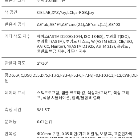
표본의 크기
두께 105mm 미만
TAKEMURA
색 공간
CIE LAB,XYZ,Yxy,LCh,s-RGB,βxy
TENMARS
Termoprodukt
반음계 공식
ΔE*ab,ΔE*94,ΔE*cmc(2:1),ΔE*cmc(1:1),ΔE*00
TFA Dostmann
기타 색도 지수
헤이즈(ASTM D1003/1044, ISO 13468), 투과율 T(ISO),
투과율 T(ASTM), 투명도 테스트, WI(ASTM E313, CIE/ISO,
THERMO LAB
AATCC, Hunter), YI(ASTM D1925, ASTM 313), 흡광도 ,
TOA-DKK
코발트 백금 지수, 가드너 지수
TSI
관찰자 각도
2°/10°
UNITTA
광
D65,A,C,D50,D55,D75,F1,F2,F3,F4,F5,F6,F7,F8,F9,F10,F11,F12,CWF,DL
UPRTEK
원
WATER-I.D
데이터 표시
스펙트로그램, 샘플 크로마 값, 색상차/그래프, 색상 그래
WTW
프, 색상 시뮬레이션, 합격/불합격 결과
측정 시간
약 1.5초
분해능
0.01단위
반복성
Φ20mm 구경, 0.05 미만(기기 예열 및 보정 후, 표준편차의