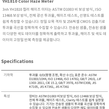
YH1810 Color Haze Meter
KETT
3nh YH1810 컬러 헤이즈 미터는 ASTM D1003 비 보상 방식, ISO
KORNO
13468 보상 방식, 전체 광선 투과율, 헤이즈 테스트, 선명도 테스트를
KYORITSU
쉽게 측정할 수 있습니다. 정밀 오목 격자 및 256픽셀 CMOS 검출기로
Martens (GHM Group)
투과율 곡선을 정확하게 수집할 수 있습니다. 전송된 샘플, 전송된 샘플
MEIJI TECHNO
의 다양한 색도 데이터를 정확하게 출력하고 투과율, 헤이즈 및 색도 데
이터의 고정밀 반복 측정을 제공합니다.
Milwaukee Instruments
MITSUBOSHI
NEW COSMOS
Specifications
OCEANUS
OKANO WORKS
기하학
투과율: 0/D(평행 조명, 확산 수신); 표준 준수: ASTM
PARTICLE PLUS
D1003/1044, ISO 13468, ISO 14782, GB/T 2410, JJF
1303-2011, CIE 15.2, GB/T 3978, ASTM E308, JIS
PEAK TECH
K7105, JIS K7361, JIS K7361
PESOLA
특성
장비는 ASTM D1003 비보상 방식, ISO 13468 보상 방식,
Pyxis
전체 투과율, 헤이즈 테스트, Clarity 테스트를 쉽게 실현할
수 있습니다. 기기는 전송된 샘플의 투과율 곡선을 정확하게
RION
수집할 수 있으며 전송된 샘플의 다양한 채도 데이터를 정확