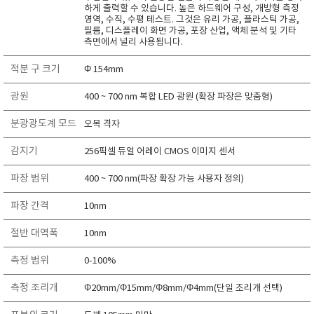
하게 출력할 수 있습니다. 높은 하드웨어 구성, 개방형 측정
RIXEN
영역, 수직, 수평 테스트. 그것은 유리 가공, 플라스틱 가공,
필름, 디스플레이 화면 가공, 포장 산업, 액체 분석 및 기타
SaveCoat
측면에서 널리 사용됩니다.
Schaller (Humimeter)
적분 구 크기
Φ 154mm
SENSECA
Sensortechnikk Meinsberg
광원
400 ~ 700 nm 복합 LED 광원 (확장 파장은 맞춤형)
SENTEST
분광광도계 모드
오목 격자
SENTRY
감지기
256픽셀 듀얼 어레이 CMOS 이미지 센서
SHINAGAWA
파장 범위
SHINYEI TECHNOLOGY
400 ~ 700 nm(파장 확장 가능 사용자 정의)
Showa sokki
파장 간격
10nm
SIMCO
절반 대역폭
10nm
SNDWAY
측정 범위
0-100%
Solarmeter®
SONIC CORPORATION
측정 조리개
Φ20mm/Φ15mm/Φ8mm/Φ4mm(단일 조리개 선택)
T&D