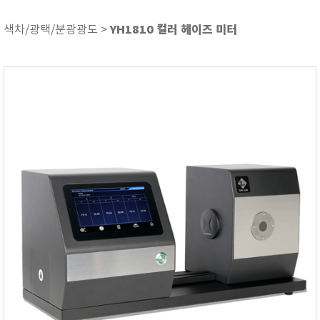
ASKER
ATAGO
YH1810 컬러 헤이즈 미터
색차/광택/분광광도 >
AZ INSTRUMENT
BARIGO
Bellingham+Stanley
BROOKFIELD
CIRRUS Research
DA METER®
Delta-OHM
DOHTOYO
DRAGER (드레가)
E+E
e-Plus Innovation
ENGLO
EXCEL