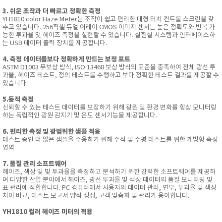
3. 쉬운 조작과 더 빠르고 정확한 측정
YH1810 color Haze Meter는 조작이 쉽고 편리한 대형 터치 컨트롤 스크린을 갖
추고 있습니다.
256픽셀 듀얼 어레이 CMOS 이미지 센서는 높은 정확도와 반복 가
능한 투과율 및 헤이즈 측정을 실현할 수 있습니다.
실험실 시스템과 인터페이스하
는 USB 데이터 출력 장치를 제공합니다.
4. 측정 데이터를보다 정확하게 만드는 보정 포트
ASTM D1003 무보상 방식, ISO 13468 보상 방식의 표준을 충족하여 전체 광선 투
과율, 헤이즈 테스트, 정의 테스트를 수행하고 보다 정확한 테스트 결과를 제공할 수
있습니다.
5.동적 측정
신뢰할 수 있는 테스트 데이터를 보장하기 위해 광원 및 환경 변화를 항상 모니터링
하는 독립적인 광원 감지기 및 온도 센서기능을 제공합니다.
6. 편리한 측정 및 광범위한 샘플 적응
테스트 중인 더 많은 샘플을 수용하기 위해 수직 및 수평 테스트를 위한 개방형 측정
영역
7. 품질 관리 소프트웨어
헤이즈, 색상 및 빛 투과율을 측정하고 분석하기 위한 강력한 소프트웨어를 제공하
며 다양한 산업 분야에서 헤이즈, 광선 투과율 및 색상 데이터의 품질 모니터링 및
표 관리에 적합합니다.
PC 컴퓨터에서 사용자의 데이터 관리, 연무, 투과율 및 색상
차이 비교, 테스트 보고서 양식 생성, 고객 맞춤화 및 관리가 용이합니다.
YH1810 컬러 헤이즈 미터의 적용