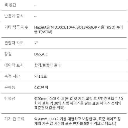
색 공간
TAKEMURA
-
TENMARS
반음계 공식
-
Termoprodukt
기타 색도 지수
Haze(ASTM D1003/1044,ISO13468),투과율 T(ISO),투과
TFA Dostmann
율 T(ASTM)
THERMO LAB
관찰자 각도
2°
TOA-DKK
광원
D65,A,C
TSI
UNITTA
데이터 표시
합격/불합격 결과
UPRTEK
측정 시간
약 1.5초
WATER-I.D
분해능
0.01단위
WTW
반복성
Φ20mm, 0.05 이내 (예열 및 기기 교정 후 5초 간격으로 30
회에 걸쳐 약 30의 시험 헤이즈를 갖는 표준 헤이즈 정제의
표준편차 값을 취하)
기기 간 오류
Φ20mm, 0.4 (기기를 예열하고 보정한 후, 표준 헤이즈 정
제와 기준 값 사이의 표준 편차를 5초 간격으로 테스트)