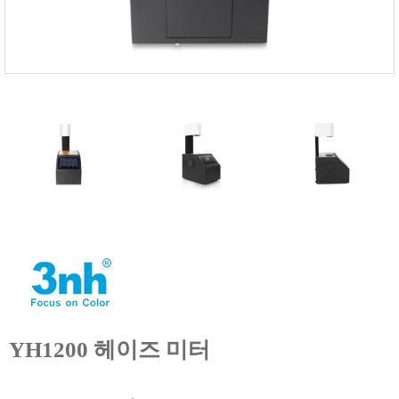
FISCHER
FLEX
GASTEC
GASTRON
Global Water(GWI)
GREISINGER
HEIDON
Huatest
IIJIMA
IMV
INFICON
INSMARK
IRROMETER
YH1200 헤이즈 미터
JFE Advantech
KASUGA