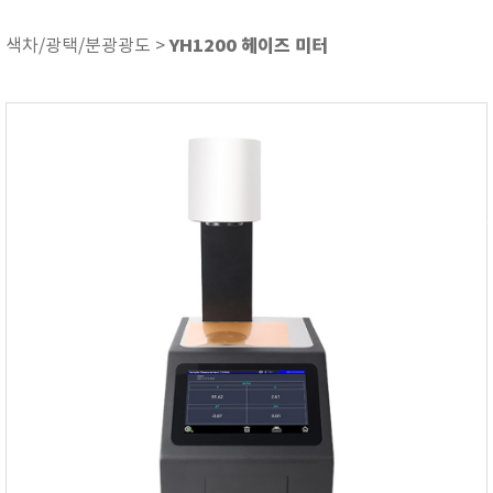
ASKER
ATAGO
YH1200 헤이즈 미터
색차/광택/분광광도 >
AZ INSTRUMENT
BARIGO
Bellingham+Stanley
BROOKFIELD
CIRRUS Research
DA METER®
Delta-OHM
DOHTOYO
DRAGER (드레가)
E+E
e-Plus Innovation
ENGLO
EXCEL