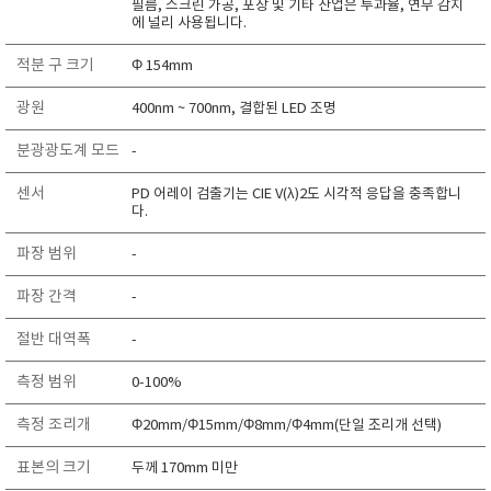
필름, 스크린 가공, 포장 및 기타 산업은 투과율, 연무 감지
RIXEN
에 널리 사용됩니다.
SaveCoat
적분 구 크기
Φ 154mm
Schaller (Humimeter)
광원
400nm ~ 700nm, 결합된 LED 조명
SENSECA
Sensortechnikk Meinsberg
분광광도계 모드
-
SENTEST
센서
PD 어레이 검출기는 CIE V(λ)2도 시각적 응답을 충족합니
다.
SENTRY
SHINAGAWA
파장 범위
-
SHINYEI TECHNOLOGY
파장 간격
-
Showa sokki
절반 대역폭
-
SIMCO
SNDWAY
측정 범위
0-100%
Solarmeter®
측정 조리개
Φ20mm/Φ15mm/Φ8mm/Φ4mm(단일 조리개 선택)
SONIC CORPORATION
표본의 크기
두께 170mm 미만
T&D