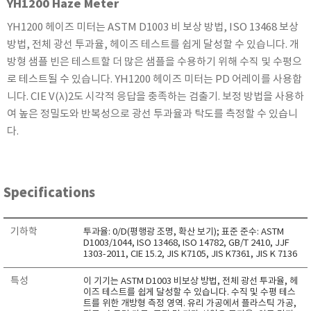
YH1200 Haze Meter
KETT
YH1200 헤이즈 미터는 ASTM D1003 비 보상 방법, ISO 13468 보상
KORNO
방법, 전체 광선 투과율, 헤이즈 테스트를 쉽게 달성할 수 있습니다. 개
KYORITSU
방형 샘플 빈은 테스트할 더 많은 샘플을 수용하기 위해 수직 및 수평으
Martens (GHM Group)
로 테스트될 수 있습니다. YH1200 헤이즈 미터는 PD 어레이를 사용합
MEIJI TECHNO
니다. CIE V(λ)2도 시각적 응답을 충족하는 검출기. 보정 방법을 사용하
여 높은 정밀도와 반복성으로 광선 투과율과 탁도를 측정할 수 있습니
Milwaukee Instruments
다.
MITSUBOSHI
NEW COSMOS
OCEANUS
Specifications
OKANO WORKS
PARTICLE PLUS
기하학
투과율: 0/D(평행광 조명, 확산 보기); 표준 준수: ASTM
PEAK TECH
D1003/1044, ISO 13468, ISO 14782, GB/T 2410, JJF
1303-2011, CIE 15.2, JIS K7105, JIS K7361, JIS K 7136
PESOLA
Pyxis
특성
이 기기는 ASTM D1003 비보상 방법, 전체 광선 투과율, 헤
이즈 테스트를 쉽게 달성할 수 있습니다. 수직 및 수평 테스
RION
트를 위한 개방형 측정 영역. 유리 가공에서 플라스틱 가공,