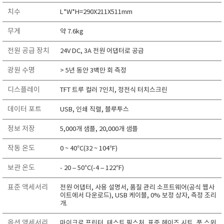
치수
L*W*H=290X211X511mm
무게
약 7.6kg
전원 공급 장치
24V DC, 3A 전원 어댑터로 공급
광원 수명
> 5년 동안 3백만 회 측정
디스플레이
TFT 트루 컬러 7인치, 정전식 터치스크린
데이터 포트
USB, 인쇄 직렬, 블루투스
정보 저장
5,000개 샘플, 20,000개 샘플
작동 온도
0 ~ 40°C(32 ~ 104°F)
보관 온도
- 20 – 50°C(-4 – 122°F)
표준 액세서리
전원 어댑터, 사용 설명서, 품질 관리 소프트웨어(공식 웹사
이트에서 다운로드), USB 케이블, 0% 보정 상자, 측정 조리
개.
옵션 액세서리
마이크로 프린터, 테스트 픽스처, 표준 헤이즈 시트, 풋 스위