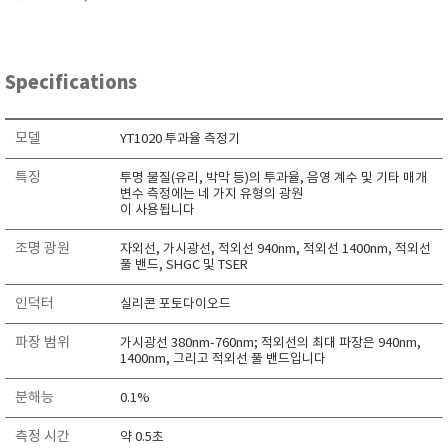
RIXEN
SaveCoat
Schaller (Humimeter)
Specifications
SENSECA
Sensortechnikk Meinsberg
모델
YT1020 투과율 측정기
SENTEST
특징
투명 물질(유리, 박막 등)의 투과율, 음영 계수 및 기타 매개
변수 측정에는 네 가지 유형의 광원
SENTRY
이 사용됩니다
SHINAGAWA
조명 광원
자외선, 가시광선, 적외선 940nm, 적외선 1400nm, 적외선
SHINYEI TECHNOLOGY
풀 밴드, SHGC 및 TSER
Showa sokki
인덕터
실리콘 포토다이오드
SIMCO
파장 범위
가시광선 380nm-760nm; 적외선의 최대 파장은 940nm,
SNDWAY
1400nm, 그리고 적외선 풀 밴드입니다
Solarmeter®
분해능
0.1%
SONIC CORPORATION
T&D
측정 시간
약 0.5초