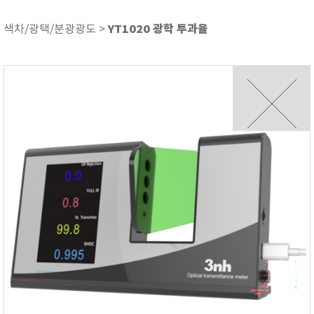
ASKER
ATAGO
YT1020 광학 투과율
색차/광택/분광광도 >
AZ INSTRUMENT
BARIGO
Bellingham+Stanley
BROOKFIELD
CIRRUS Research
DA METER®
Delta-OHM
DOHTOYO
DRAGER (드레가)
E+E
e-Plus Innovation
ENGLO
EXCEL