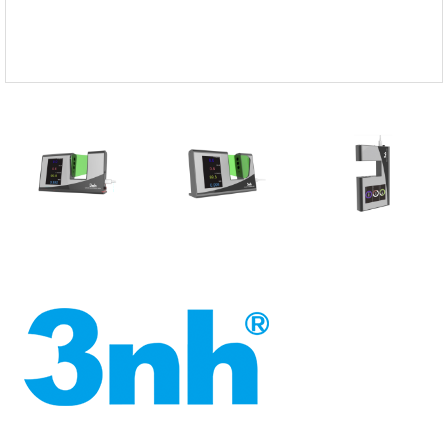
FISCHER
FLEX
GASTEC
GASTRON
Global Water(GWI)
GREISINGER
HEIDON
Huatest
IIJIMA
IMV
INFICON
INSMARK
IRROMETER
JFE Advantech
KASUGA