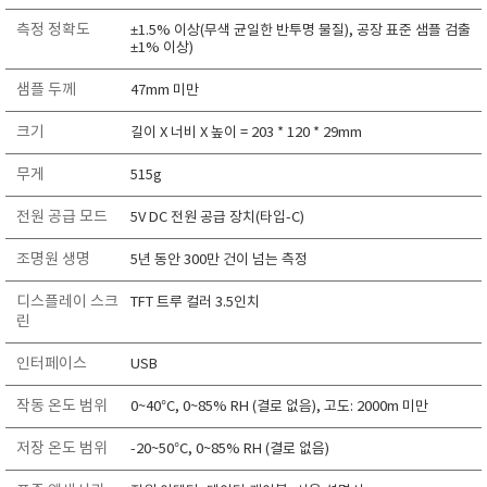
TAKEMURA
측정 정확도
±1.5% 이상(무색 균일한 반투명 물질), 공장 표준 샘플 검출
±1% 이상)
TENMARS
Termoprodukt
샘플 두께
47mm 미만
TFA Dostmann
크기
길이 X 너비 X 높이 = 203 * 120 * 29mm
THERMO LAB
무게
515g
TOA-DKK
TSI
전원 공급 모드
5V DC 전원 공급 장치(타입-C)
UNITTA
조명원 생명
5년 동안 300만 건이 넘는 측정
UPRTEK
디스플레이 스크
TFT 트루 컬러 3.5인치
WATER-I.D
린
WTW
인터페이스
USB
작동 온도 범위
0~40°C, 0~85% RH (결로 없음), 고도: 2000m 미만
저장 온도 범위
-20~50°C, 0~85% RH (결로 없음)