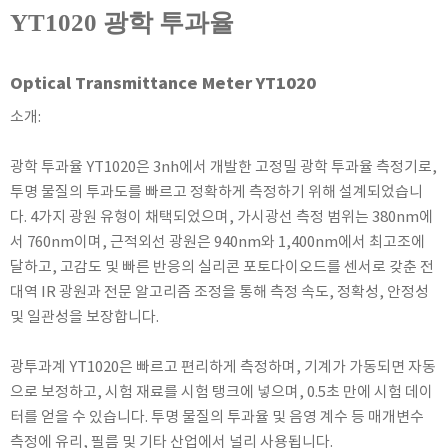
KETT
YT1020 광학 투과율
KORNO
KYORITSU
Optical Transmittance Meter YT1020
Martens (GHM Group)
소개:
MEIJI TECHNO
Milwaukee Instruments
광학 투과율 YT1020은 3nh에서 개발한 고정밀 광학 투과율 측정기로,
투명 물질의 투과도를 빠르고 정확하게 측정하기 위해 설계되었습니
MITSUBOSHI
다. 4가지 광원 유형이 채택되었으며, 가시광선 측정 범위는 380nm에
NEW COSMOS
서 760nm이며, 근적외선 광원은 940nm와 1,400nm에서 최고조에
OCEANUS
달하고, 고감도 및 빠른 반응의 실리콘 포토다이오드를 센서로 갖춘 전
OKANO WORKS
대역 IR 광원과 전문 알고리즘 조정을 통해 측정 속도, 정확성, 안정성
PARTICLE PLUS
및 일관성을 보장합니다.
PEAK TECH
광투과계 YT1020은 빠르고 편리하게 측정하며, 기계가 가동되면 자동
PESOLA
으로 보정하고, 시험 재료를 시험 탱크에 넣으며, 0.5초 만에 시험 데이
Pyxis
터를 얻을 수 있습니다. 투명 물질의 투과율 및 음영 계수 등 매개변수
RION
측정에 유리, 필름 및 기타 산업에서 널리 사용됩니다.