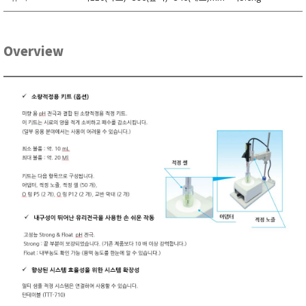
TAKEMURA
TENMARS
Overview
Termoprodukt
TFA Dostmann
THERMO LAB
TOA-DKK
TSI
UNITTA
UPRTEK
WATER-I.D
WTW