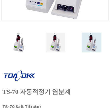
FISCHER
FLEX
GASTEC
GASTRON
Global Water(GWI)
GREISINGER
HEIDON
Huatest
IIJIMA
IMV
INFICON
INSMARK
TS-70 자동적정기 염분계
IRROMETER
JFE Advantech
KASUGA
TS-70 Salt Titrator