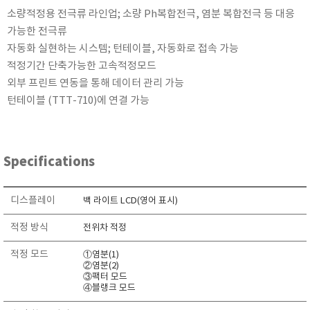
KETT
소량적정용 전극류 라인업; 소량 Ph복합전극, 염분 복합전극 등 대응
KORNO
가능한 전극류
자동화 실현하는 시스템; 턴테이블, 자동화로 접속 가능
KYORITSU
적정기간 단축가능한 고속적정모드
Martens (GHM Group)
외부 프린트 연동을 통해 데이터 관리 가능
MEIJI TECHNO
턴테이블 (TTT-710)에 연결 가능
Milwaukee Instruments
MITSUBOSHI
NEW COSMOS
Specifications
OCEANUS
OKANO WORKS
디스플레이
백 라이트 LCD(영어 표시)
PARTICLE PLUS
적정 방식
전위차 적정
PEAK TECH
적정 모드
①염분(1)
PESOLA
②염분(2)
③팩터 모드
Pyxis
④블랭크 모드
RION