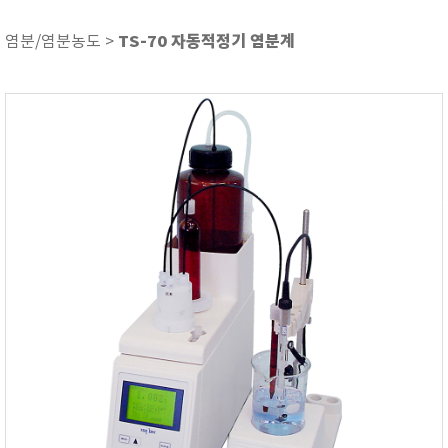
ASKER
ATAGO
TS-70 자동적정기 염분계
염분/염분농도 >
AZ INSTRUMENT
BARIGO
Bellingham+Stanley
BROOKFIELD
CIRRUS Research
DA METER®
Delta-OHM
DOHTOYO
DRAGER (드레가)
E+E
e-Plus Innovation
ENGLO
EXCEL