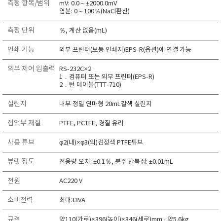
측정 항목/범위
mV: 0.0～±2000.0mV
RIXEN
염분: 0～100％(NaCl환산)
SaveCoat
측정 단위
％, 계산 없음(mL)
Schaller (Humimeter)
인쇄 기능
외부 프린터(보통 인쇄지)EPS-R(옵션)에 연결 가능
SENSECA
Sensortechnikk Meinsberg
외부 제어 입출력
RS-232C×2
1．컴퓨터 또는 외부 프린터(EPS-R)
SENTEST
2．턴 테이블(TTT-710)
SENTRY
실린지
내부 정밀 연마형 20mL갈색 실린지
SHINAGAWA
접액부 재질
PTFE, PCTFE, 경질 유리
SHINYEI TECHNOLOGY
Showa sokki
사용 튜브
φ2(내)×φ3(외)검정색 PTFE튜브
SIMCO
뷰렛 정도
전용량 오차: ±0.1％, 분주 반복성: ±0.01mL
SNDWAY
전원
AC220Ｖ
Solarmeter®
소비전력
SONIC CORPORATION
최대33VA
T&D
규격
약110(가로)×396(높이)×346(세로)mm · 약5.6kg