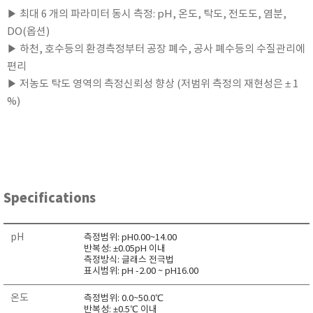
KETT
▶ 최대 6 개의 파라미터 동시 측정: pH, 온도, 탁도, 전도도, 염분,
KORNO
DO(옵션)
▶ 하천, 호수등의 환경측정부터 공장 폐수, 공사 폐수등의 수질관리에
KYORITSU
편리
Martens (GHM Group)
▶ 저농도 탁도 영역의 측정신뢰성 향상 (저범위 측정의 재현성은 ± 1
MEIJI TECHNO
%)
Milwaukee Instruments
MITSUBOSHI
NEW COSMOS
OCEANUS
Specifications
OKANO WORKS
PARTICLE PLUS
pH
측정범위: pH0.00~14.00
PEAK TECH
반복성: ±0.05pH 이내
측정방식: 글래스 전극법
PESOLA
표시범위: pH -2.00 ~ pH16.00
Pyxis
온도
측정범위: 0.0~50.0℃
RION
반복성: ±0.5℃ 이내