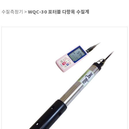
ASKER
ATAGO
WQC-30 포터블 다항목 수질계
수질측정기 >
AZ INSTRUMENT
BARIGO
Bellingham+Stanley
BROOKFIELD
CIRRUS Research
DA METER®
Delta-OHM
DOHTOYO
DRAGER (드레가)
E+E
e-Plus Innovation
ENGLO
EXCEL