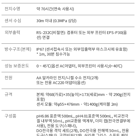
TAKEMURA
전지수명
약 70시간(연속 사용시)
TENMARS
센서 수심
30m 이내 (0.3MPa 상당)
Termoprodukt
외부출력
TFA Dostmann
RS-232C(비절연): 컴퓨터 또는 외부 프린터 EPS-P30(옵
션) 연결
THERMO LAB
방수구조(본체)
IP67 (센서접속시 또는 외부입출력부 마스크시에 유효함)
TOA-DKK
* 1m, 30분 침수가능
TSI
성능 보증온도
0 ~ 45℃(옵션 AC어댑터, 외부프린터 사용시;0~40℃)
UNITTA
전원
UPRTEK
AA 알카라인 전지/니켈 수소 전지(2개)
또는 전용 AC220 어댑터(옵션)
WATER-I.D
규격
본체: 약68(가로)×35(높이)×173(세로)mm・약 290g(전지
WTW
포함)
센서 모듈: 약φ55×476mm・약1400g(케이블 2m)
구성품
pH6.86 표준액 500mL, pH4.01표준액 500mL, 비교전극
겔 내부액 50ｍL, pH교환용 액계부, 더미 캡(전극연결부에
사용), 전용 도구(스패너),
DO전극용 격막 세트(2개), DO전극용 전해액 50ｍL, 전용
도구(스패너), 교정비커(2개), 실리콘 그리스, 소프트 케이