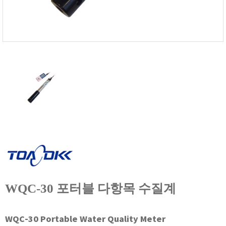
FISCHER
FLEX
GASTEC
GASTRON
Global Water(GWI)
GREISINGER
HEIDON
Huatest
IIJIMA
IMV
INFICON
INSMARK
WQC-30 포터블 다항목 수질계
IRROMETER
JFE Advantech
KASUGA
WQC-30 Portable Water Quality Meter