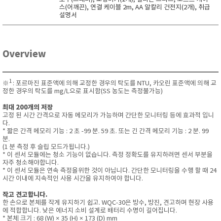
스(어깨끈), 연결 케이블 2m, AA 알칼리 건전지(2개), 취급
설명서
Overview
1
※
: 포르마진 표준액에 의해 교정한 경우의 탁도를 NTU, 카오린 표준액에 의해 교
정한 경우의 탁도를 mg/L으로 표시함(SS 농도는 측정불가능)
최대 200개의 저장
고정 된 시간 간격으로 자동 메모리가 가능하며 간단한 모니터링 등에 효과적 입니
다.
* 짧은 간격 메모리 기능 : 2 초 -99 분. 59 초. 또는 긴 간격 메모리 기능 : 2 분. 99
분.
(1 분 측정 후 슬립 모드가됩니다.)
* 이 센서 모듈에는 청소 기능이 없습니다. 측정 정확도를 유지하려면 센서 부분을
자주 청소해야합니다.
* 이 센서 모듈은 연속 측정을위한 것이 아닙니다. 간단한 모니터링을 수행 할 때 24
시간 이내에 지속적인 사용 시간을 유지하여야 합니다.
작고 견고합니다.
한 손으로 본체를 작게 유지하기 쉽고. WQC-30은 방수, 방진, 견고하며 현장 사용
에 적합합니다. 낮은 에너지 소비 설계로 배터리 수명이 길어집니다.
* 본체 크기 : 68 (W) × 35 (H) × 173 (D) mm