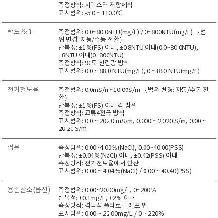
측정방식: 서미스터 저항체식
RIXEN
표시범위: -5.0 ~ 110.0℃
SaveCoat
탁도 ※1
측정범위: 0.0~80.0NTU(mg/L) / 0~800NTU(mg/L) ｛범
Schaller (Humimeter)
위 변경: 자동/수동 전환｝
반복성: ±1％(FS) 이내, ±0.8NTU 이내(0.0~80.0NTU),
SENSECA
±8NTU 이내(0~800NTU)
측정방식: 90도 산란광 방식
Sensortechnikk Meinsberg
표시범위: 0.0 ~ 88.0 NTU(mg/L), 0 ~ 880 NTU(mg/L)
SENTEST
전기전도율
측정범위: 0.0mS/m~10.00S/m ｛범위 변경: 자동/수동 전
SENTRY
환｝
반복성: ±1％(FS) 이내 각 범위
SHINAGAWA
측정방식: 교류4전극 방식
표시범위: 0.0 ~ 202.0 mS/m, 0.000 ~ 2.020 S/m, 0.00 ~
SHINYEI TECHNOLOGY
20.20 S/m
Showa sokki
염분
측정범위: 0.00~4.00％(NaCl), 0.00~40.00(PSS)
SIMCO
반복성: ±0.04％(NaCI) 이내, ±0.42(PSS) 이내
측정방식: 전기전도율에서 환산
SNDWAY
표시범위: 0.00 ~ 4.04%(NaCI) / 0.00 ~ 40.40(PSS)
Solarmeter®
용존산소(옵션)
측정범위: 0.00~20.00mg/L, 0~200％
SONIC CORPORATION
반복성: ±0.1mg/L, ±2％ 이내
측정방식: 격막식 폴라로 그래프 법
T&D
표시범위: 0.00 ~ 22.00mg/L / 0 ~ 220%