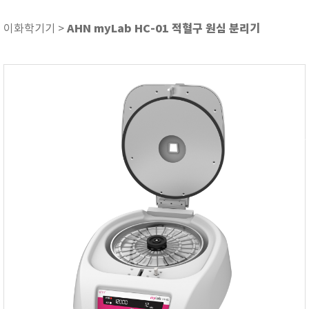
ASKER
ATAGO
AHN myLab HC-01 적혈구 원심 분리기
이화학기기 >
AZ INSTRUMENT
BARIGO
Bellingham+Stanley
BROOKFIELD
CIRRUS Research
DA METER®
Delta-OHM
DOHTOYO
DRAGER (드레가)
E+E
e-Plus Innovation
ENGLO
EXCEL