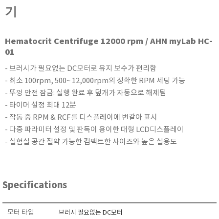
KETT
기
KORNO
KYORITSU
Hematocrit Centrifuge 12000 rpm / AHN myLab HC-
Martens (GHM Group)
01
MEIJI TECHNO
- 브러시가 필요없는 DC모터로 유지 보수가 편리함
Milwaukee Instruments
- 최소 100rpm, 500~ 12,000rpm의 정확한 RPM 세팅 가능
- 뚜껑 안전 잠금: 실행 완료 후 덮개가 자동으로 해제됨
MITSUBOSHI
- 타이머 설정 최대 12분
NEW COSMOS
- 작동 중 RPM & RCF를 디스플레이에 번갈아 표시
OCEANUS
- 다중 파라미터 설정 및 판독이 용이한 대형 LCD디스플레이
OKANO WORKS
- 실험실 공간 절약 가능한 컴팩트한 사이즈와 높은 실용도
PARTICLE PLUS
PEAK TECH
PESOLA
Specifications
Pyxis
RION
모터 타입
브러시 필요없는 DC모터