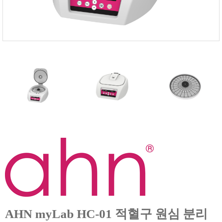
FISCHER
FLEX
GASTEC
GASTRON
Global Water(GWI)
GREISINGER
HEIDON
Huatest
IIJIMA
IMV
INFICON
INSMARK
IRROMETER
JFE Advantech
AHN myLab HC-01 적혈구 원심 분리
KASUGA