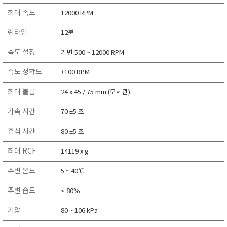
RIXEN
최대 속도
12000 RPM
SaveCoat
런타임
12분
Schaller (Humimeter)
속도 설정
가변 500 ~ 12000 RPM
SENSECA
Sensortechnikk Meinsberg
속도 정확도
±100 RPM
SENTEST
최대 볼륨
24 x 45 / 75 mm (모세관)
SENTRY
가속 시간
70 ±5 초
SHINAGAWA
SHINYEI TECHNOLOGY
휴식 시간
80 ±5 초
Showa sokki
최대 RCF
14119 x g
SIMCO
주변 온도
5 ~ 40℃
SNDWAY
Solarmeter®
주변 습도
< 80%
SONIC CORPORATION
기압
80 ~ 106 kPa
T&D