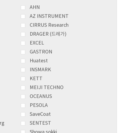
AHN
AZ INSTRUMENT
CIRRUS Research
DRAGER (드레가)
EXCEL
GASTRON
Huatest
INSMARK
KETT
MEIJI TECHNO
OCEANUS
PESOLA
SaveCoat
rg
SENTEST
Showa sokki