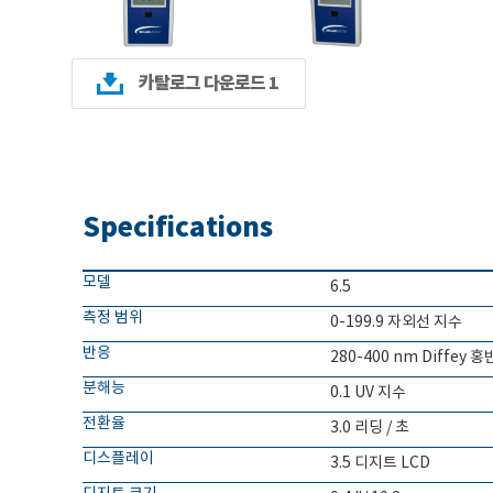
카탈로그 다운로드 1
Specifications
모델
6.5
측정 범위
0-199.9 자외선 지수
반응
280-400 nm Diffey
분해능
0.1 UV 지수
전환율
3.0 리딩 / 초
디스플레이
3.5 디지트 LCD