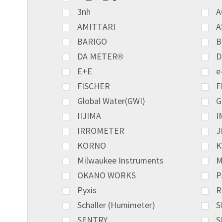
3nh
A
AMITTARI
A
BARIGO
B
DA METER®
D
E+E
e
FISCHER
F
Global Water(GWI)
G
IIJIMA
I
IRROMETER
J
KORNO
K
Milwaukee Instruments
M
OKANO WORKS
P
Pyxis
R
Schaller (Humimeter)
S
SENTRY
S