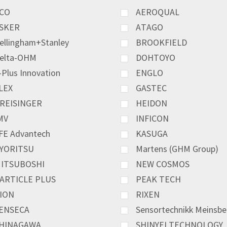
CO
AEROQUAL
SKER
ATAGO
ellingham+Stanley
BROOKFIELD
elta-OHM
DOHTOYO
-Plus Innovation
ENGLO
LEX
GASTEC
REISINGER
HEIDON
MV
INFICON
FE Advantech
KASUGA
YORITSU
Martens (GHM Group)
ITSUBOSHI
NEW COSMOS
ARTICLE PLUS
PEAK TECH
ION
RIXEN
ENSECA
Sensortechnikk Meinsbe
HINAGAWA
SHINYEI TECHNOLOGY