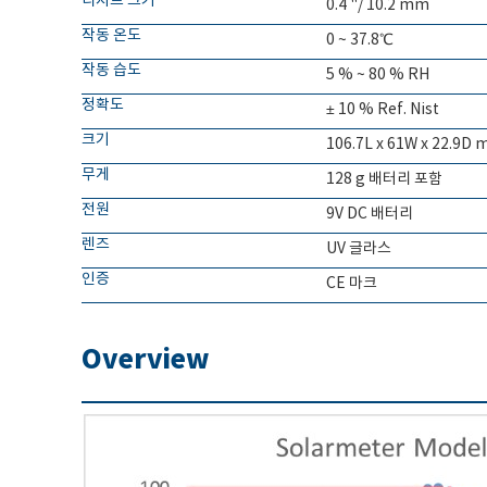
디지트 크기
0.4 "/ 10.2 mm
작동 온도
0 ~ 37.8℃
작동 습도
5 % ~ 80 % RH
정확도
± 10 % Ref. Nist
크기
106.7L x 61W x 22.9D
무게
128 g 배터리 포함
전원
9V DC 배터리
렌즈
UV 글라스
인증
CE 마크
Overview