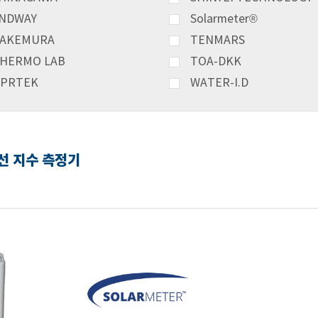
NDWAY
Solarmeter®
AKEMURA
TENMARS
HERMO LAB
TOA-DKK
PRTEK
WATER-I.D
자외선 지수 측정기