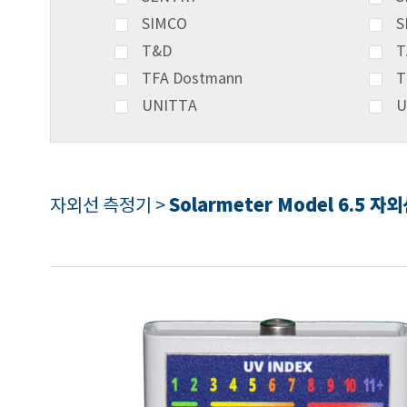
SIMCO
S
T&D
T
TFA Dostmann
T
UNITTA
U
Solarmeter Model 6.5 
자외선 측정기 >