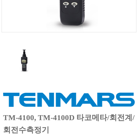
FISCHER
FLEX
GASTEC
GASTRON
Global Water(GWI)
GREISINGER
HEIDON
Huatest
IIJIMA
IMV
INFICON
INSMARK
IRROMETER
TM-4100, TM-4100D 타코메타/회전계/
JFE Advantech
회전수측정기
KASUGA