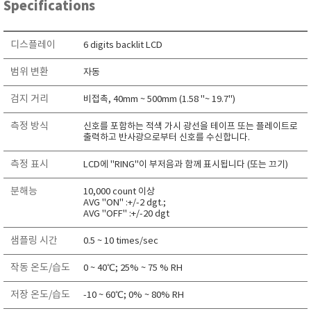
Specifications
RIXEN
SaveCoat
디스플레이
6 digits backlit LCD
Schaller (Humimeter)
범위 변환
자동
SENSECA
Sensortechnikk Meinsberg
검지 거리
비접촉, 40mm ~ 500mm (1.58 "~ 19.7")
SENTEST
측정 방식
신호를 포함하는 적색 가시 광선을 테이프 또는 플레이트로
SENTRY
출력하고 반사광으로부터 신호를 수신합니다.
SHINAGAWA
측정 표시
LCD에 "RING"이 부저음과 함께 표시됩니다 (또는 끄기)
SHINYEI TECHNOLOGY
분해능
10,000 count 이상
Showa sokki
AVG "ON" :+/-2 dgt.;
AVG "OFF" :+/-20 dgt
SIMCO
SNDWAY
샘플링 시간
0.5 ~ 10 times/sec
Solarmeter®
작동 온도/습도
0 ~ 40℃; 25% ~ 75 % RH
SONIC CORPORATION
저장 온도/습도
-10 ~ 60℃; 0% ~ 80% RH
T&D