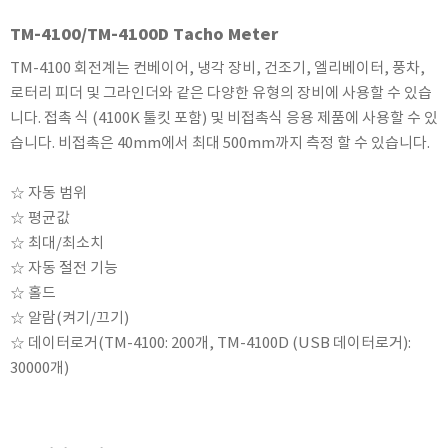
KETT
TM-4100/TM-4100D Tacho Meter
KORNO
TM-4100 회전계는 컨베이어, 냉각 장비, 건조기, 엘리베이터, 풍차,
KYORITSU
로터리 피더 및 그라인더와 같은 다양한 유형의 장비에 사용할 수 있습
Martens (GHM Group)
니다. 접촉 식 (4100K 툴킷 포함) 및 비접촉식 응용 제품에 사용할 수 있
MEIJI TECHNO
습니다. 비접촉은 40mm에서 최대 500mm까지 측정 할 수 있습니다.
Milwaukee Instruments
☆ 자동 범위
MITSUBOSHI
☆ 평균값
NEW COSMOS
☆ 최대/최소치
OCEANUS
☆ 자동 절전 기능
OKANO WORKS
☆ 홀드
PARTICLE PLUS
☆ 알람(켜기/끄기)
☆ 데이터로거(TM-4100: 200개, TM-4100D (USB 데이터로거):
PEAK TECH
30000개)
PESOLA
Pyxis
RION