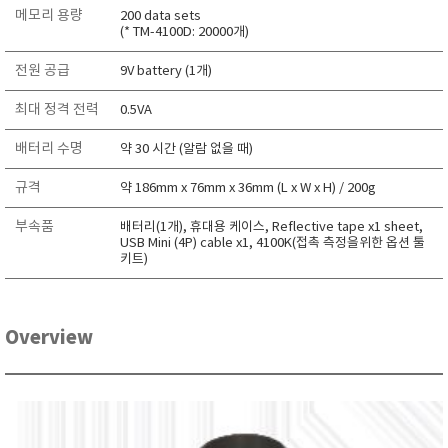
메모리 용량
200 data sets
TAKEMURA
(* TM-4100D: 20000개)
TENMARS
전원 공급
9V battery (1개)
Termoprodukt
TFA Dostmann
최대 정격 전력
0.5VA
THERMO LAB
배터리 수명
약 30 시간 (알람 없을 때)
TOA-DKK
규격
약 186mm x 76mm x 36mm (L x W x H) / 200g
TSI
부속품
배터리(1개), 휴대용 케이스, Reflective tape x1 sheet,
UNITTA
USB Mini (4P) cable x1, 4100K(접촉 측정을위한 옵션 툴
UPRTEK
키트)
WATER-I.D
WTW
Overview