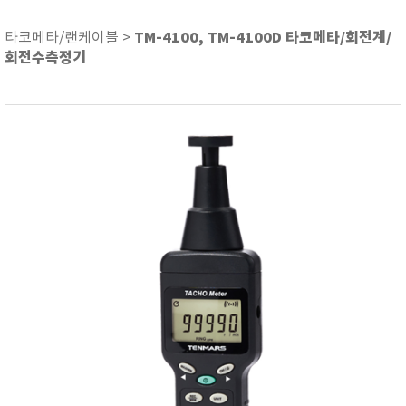
ASKER
ATAGO
TM-4100, TM-4100D 타코메타/회전계/
타코메타/랜케이블 >
회전수측정기
AZ INSTRUMENT
BARIGO
Bellingham+Stanley
BROOKFIELD
CIRRUS Research
DA METER®
Delta-OHM
DOHTOYO
DRAGER (드레가)
E+E
e-Plus Innovation
ENGLO
EXCEL