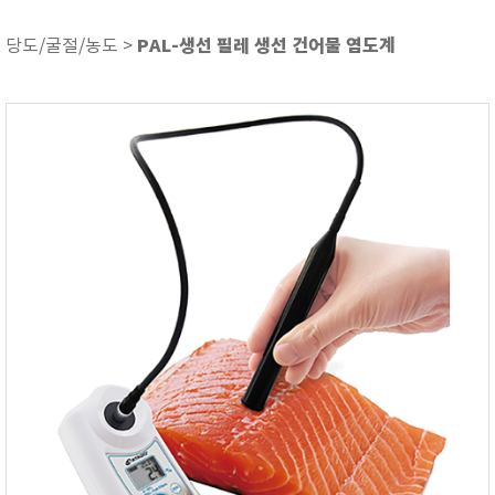
ASKER
ATAGO
PAL-생선 필레 생선 건어물 염도계
당도/굴절/농도 >
AZ INSTRUMENT
BARIGO
Bellingham+Stanley
BROOKFIELD
CIRRUS Research
DA METER®
Delta-OHM
DOHTOYO
DRAGER (드레가)
E+E
e-Plus Innovation
ENGLO
EXCEL