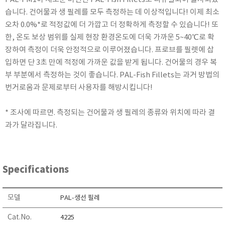
KETT
습니다. 건어물과 생 필레를 모두 측정하는 데 이상적입니다! 이제 최소
KORNO
오차 0.0%*로 적정값에 더 가깝고 더 정확하게 측정할 수 있습니다! 또
한, 온도 보상 범위를 실제 현장 환경온도에 더욱 가까운 5~40℃로 확
KYORITSU
장하여 측정이 더욱 안정적으로 이루어졌습니다. 프로브를 필렛에 삽
Martens (GHM Group)
입하면 단 3초 만에 적정에 가까운 값을 받게 됩니다. 건어물의 경우 복
MEIJI TECHNO
부 부분에서 측정하는 것이 좋습니다. PAL-Fish Fillets는 과거 방법의
Milwaukee Instruments
번거로움과 문제로부터 사용자를 해방시킵니다!
MITSUBOSHI
* 조사에 따르면. 측정되는 건어물과 생 필레의 종류와 위치에 따라 결
NEW COSMOS
과가 달라집니다.
OCEANUS
OKANO WORKS
PARTICLE PLUS
Specifications
PEAK TECH
PESOLA
모델
PAL-생선 필레
Pyxis
Cat.No.
RION
4225