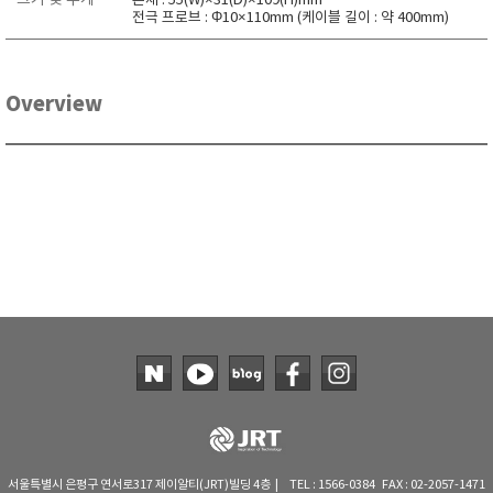
크기 및 무게
본체 : 55(W)×31(D)×109(H)mm
전극 프로브 : Φ10×110mm (케이블 길이 : 약 400mm)
TAKEMURA
TENMARS
Termoprodukt
Overview
TFA Dostmann
THERMO LAB
TOA-DKK
TSI
UNITTA
UPRTEK
WATER-I.D
WTW
서울특별시 은평구 연서로317 제이알티(JRT)빌딩 4층 | TEL : 1566-0384 FAX : 02-2057-1471