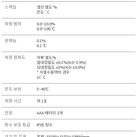
RIXEN
스케일
생선 염도 %
온도 ﾟC
SaveCoat
Schaller (Humimeter)
측정 범위
0.0~10.0%
0.0~100 ℃
SENSECA
분해능
0.1%
Sensortechnikk Meinsberg
0.1 ℃
SENTEST
측정 정확도
어류 염도% :
SENTRY
절대정밀도 ±0.1%(0.0~3.9%)
상대정밀도 ±5%(4.0~10.0%)
SHINAGAWA
* 식염수용액의 경우
±1ﾟC
SHINYEI TECHNOLOGY
Showa sokki
온도 보상
5~40℃
SIMCO
측정 시간
약 1초
SNDWAY
전원
AAA 배터리 2개
Solarmeter®
SONIC CORPORATION
방수 보호 등급
IP65 방수
T&D