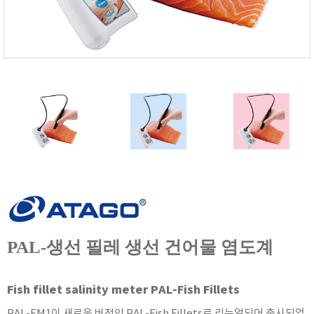
FISCHER
FLEX
GASTEC
GASTRON
Global Water(GWI)
GREISINGER
HEIDON
Huatest
IIJIMA
IMV
INFICON
INSMARK
PAL-생선 필레 생선 건어물 염도계
IRROMETER
JFE Advantech
Fish fillet salinity meter PAL-Fish Fillets
KASUGA
PAL-FM1이 새로운 버전인 PAL-Fish Fillets로 리뉴얼되어 출시되었