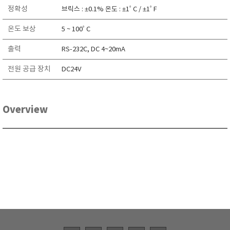
RIXEN
정확성
브릭스 : ±0.1% 온도 : ±1ﾟC / ±1ﾟF
SaveCoat
온도 보상
5 ~ 100ﾟC
Schaller (Humimeter)
출력
RS-232C, DC 4~20mA
SENSECA
전원 공급 장치
Sensortechnikk Meinsberg
DC24V
SENTEST
SENTRY
Overview
SHINAGAWA
SHINYEI TECHNOLOGY
Showa sokki
SIMCO
SNDWAY
Solarmeter®
SONIC CORPORATION
T&D