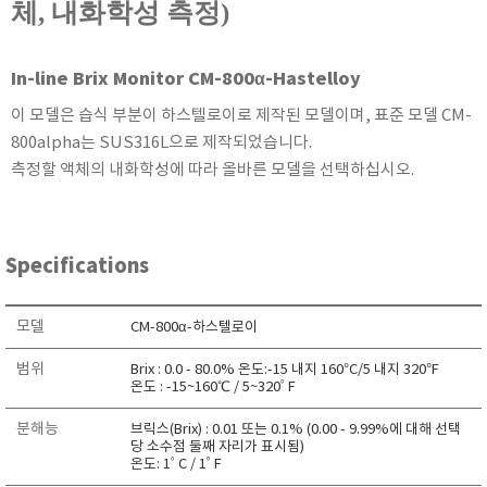
체, 내화학성 측정)
KETT
KORNO
In-line Brix Monitor CM-800α-Hastelloy
KYORITSU
Martens (GHM Group)
이 모델은 습식 부분이 하스텔로이로 제작된 모델이며, 표준 모델 CM-
800alpha는 SUS316L으로 제작되었습니다.
MEIJI TECHNO
측정할 액체의 내화학성에 따라 올바른 모델을 선택하십시오.
Milwaukee Instruments
MITSUBOSHI
NEW COSMOS
Specifications
OCEANUS
OKANO WORKS
모델
CM-800α-하스텔로이
PARTICLE PLUS
범위
Brix : 0.0 - 80.0% 온도:-15 내지 160°C/5 내지 320°F
PEAK TECH
온도 : -15~160℃ / 5~320ﾟF
PESOLA
분해능
브릭스(Brix) : 0.01 또는 0.1% (0.00 - 9.99%에 대해 선택
Pyxis
당 소수점 둘째 자리가 표시됨)
온도: 1ﾟC / 1ﾟF
RION