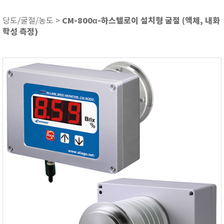
ASKER
ATAGO
CM-800α-하스텔로이 설치형 굴절 (액체, 내화
당도/굴절/농도 >
학성 측정)
AZ INSTRUMENT
BARIGO
Bellingham+Stanley
BROOKFIELD
CIRRUS Research
DA METER®
Delta-OHM
DOHTOYO
DRAGER (드레가)
E+E
e-Plus Innovation
ENGLO
EXCEL