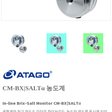
FISCHER
FLEX
GASTEC
GASTRON
Global Water(GWI)
GREISINGER
HEIDON
Huatest
IIJIMA
IMV
INFICON
INSMARK
CM-BX|SALTα 농도계
IRROMETER
JFE Advantech
In-line Brix-Salt Monitor CM-BX|SALTα
KASUGA
굴절계와 전기 전도도 미터의 하이브리드. 농도와 염도를 동시에 인라