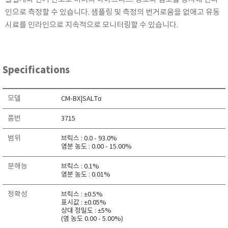
KETT
인으로 측정할 수 있습니다. 샘플링 및 측정의 번거로움을 없애고 유동
KORNO
시료를 인라인으로 지속적으로 모니터링할 수 있습니다.
KYORITSU
Martens (GHM Group)
MEIJI TECHNO
Specifications
Milwaukee Instruments
모델
MITSUBOSHI
CM-BX|SALTα
NEW COSMOS
품번
3715
OCEANUS
범위
브릭스 : 0.0 - 93.0%
OKANO WORKS
염분 농도 : 0.00 - 15.00%
PARTICLE PLUS
분해능
브릭스 : 0.1%
PEAK TECH
염분 농도 : 0.01%
PESOLA
정확성
브릭스 : ±0.5%
표시값 : ±0.05%
Pyxis
상대 정밀도 : ±5%
(염 농도 0.00 - 5.00%)
RION