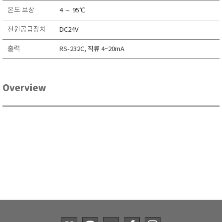
RIXEN
온도 보상
4 ～ 95℃
SaveCoat
전원공급장치
DC24V
Schaller (Humimeter)
출력
RS-232C, 직류 4~20mA
SENSECA
Sensortechnikk Meinsberg
SENTEST
Overview
SENTRY
SHINAGAWA
SHINYEI TECHNOLOGY
Showa sokki
SIMCO
SNDWAY
Solarmeter®
SONIC CORPORATION
T&D