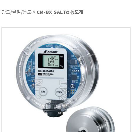
ASKER
ATAGO
CM-BX|SALTα 농도계
당도/굴절/농도 >
AZ INSTRUMENT
BARIGO
Bellingham+Stanley
BROOKFIELD
CIRRUS Research
DA METER®
Delta-OHM
DOHTOYO
DRAGER (드레가)
E+E
e-Plus Innovation
ENGLO
EXCEL