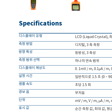
Specifications
디스플레이 유형
LCD (Liquid Crystal)
측정 방법
디지털, 3 축 측정
방향 특성
등방성, 3 축성
측정 범위 선택
하나의 연속 범위
디스플레이 해상도
0. 1mV / m, 0.1μA / m,
설정 시간
일반적으로 1.5 초 (0 ~ 9
샘플 속도
초당 1.5 회
경보 음
부저음
단위
mV / m, V / m, μA / m,
표시 값
순간 측정 값, 최대 값, 