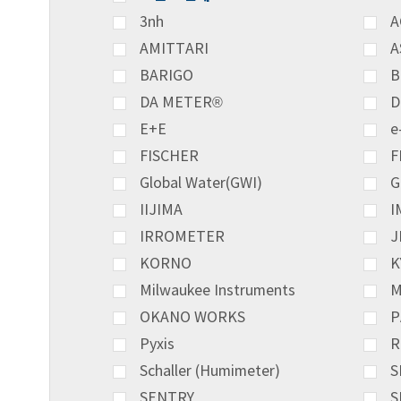
3nh
A
AMITTARI
A
BARIGO
B
DA METER®
D
E+E
e
FISCHER
F
Global Water(GWI)
G
IIJIMA
I
IRROMETER
J
KORNO
K
Milwaukee Instruments
M
OKANO WORKS
P
Pyxis
R
Schaller (Humimeter)
S
SENTRY
S