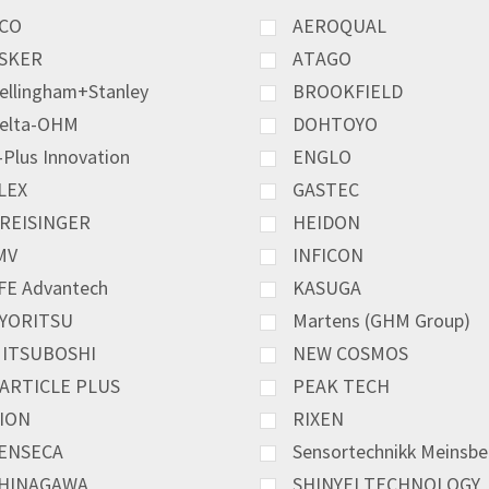
CO
AEROQUAL
SKER
ATAGO
ellingham+Stanley
BROOKFIELD
elta-OHM
DOHTOYO
-Plus Innovation
ENGLO
LEX
GASTEC
REISINGER
HEIDON
MV
INFICON
FE Advantech
KASUGA
YORITSU
Martens (GHM Group)
ITSUBOSHI
NEW COSMOS
ARTICLE PLUS
PEAK TECH
ION
RIXEN
ENSECA
Sensortechnikk Meinsbe
HINAGAWA
SHINYEI TECHNOLOGY