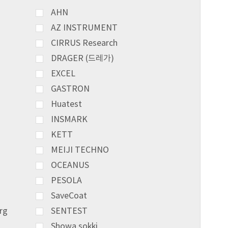
AHN
AZ INSTRUMENT
CIRRUS Research
DRAGER (드레가)
EXCEL
GASTRON
Huatest
INSMARK
KETT
MEIJI TECHNO
OCEANUS
PESOLA
SaveCoat
rg
SENTEST
Showa sokki