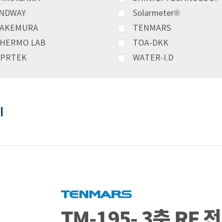
NDWAY
Solarmeter®
AKEMURA
TENMARS
HERMO LAB
TOA-DKK
PRTEK
WATER-I.D
기
TM-195- 3축 RF