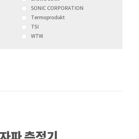
SONIC CORPORATION
Termoprodukt
TSI
WTW
 전자파 측정기