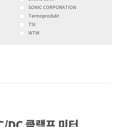
SONIC CORPORATION
Termoprodukt
TSI
WTW
AC/DC 클램프 미터