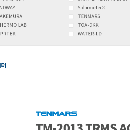
NDWAY
Solarmeter®
AKEMURA
TENMARS
HERMO LAB
TOA-DKK
PRTEK
WATER-I.D
미터
TM-2013 TRMS 