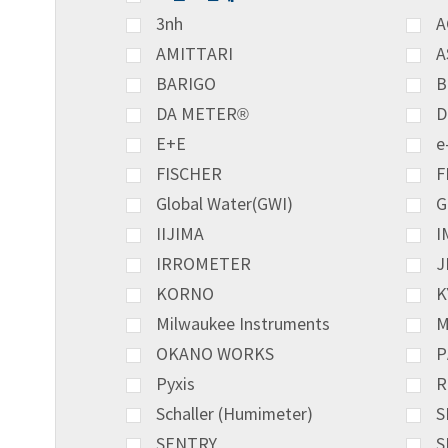
3nh
A
AMITTARI
A
BARIGO
B
DA METER®
D
E+E
e
FISCHER
F
Global Water(GWI)
G
IIJIMA
I
IRROMETER
J
KORNO
K
Milwaukee Instruments
M
OKANO WORKS
P
Pyxis
R
Schaller (Humimeter)
S
SENTRY
S