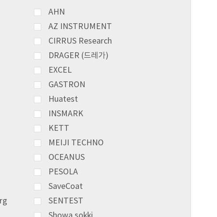
AHN
AZ INSTRUMENT
CIRRUS Research
DRAGER (드레가)
EXCEL
GASTRON
Huatest
INSMARK
KETT
MEIJI TECHNO
OCEANUS
PESOLA
SaveCoat
rg
SENTEST
Showa sokki