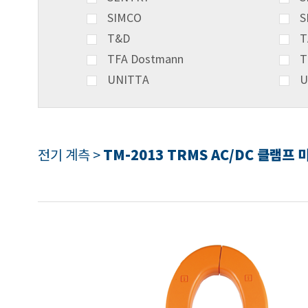
SIMCO
S
T&D
T
TFA Dostmann
T
UNITTA
U
TM-2013 TRMS AC/DC 클램프 
전기 계측 >