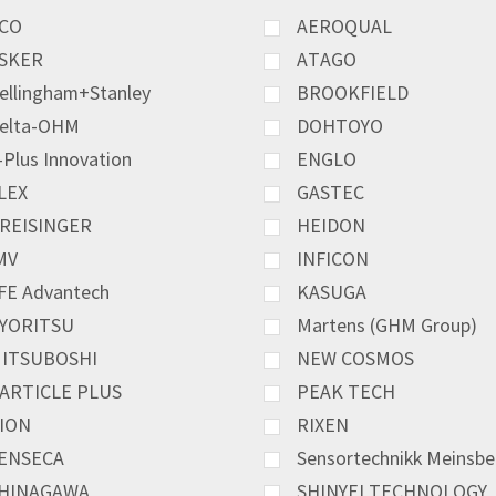
CO
AEROQUAL
SKER
ATAGO
ellingham+Stanley
BROOKFIELD
elta-OHM
DOHTOYO
-Plus Innovation
ENGLO
LEX
GASTEC
REISINGER
HEIDON
MV
INFICON
FE Advantech
KASUGA
YORITSU
Martens (GHM Group)
ITSUBOSHI
NEW COSMOS
ARTICLE PLUS
PEAK TECH
ION
RIXEN
ENSECA
Sensortechnikk Meinsbe
HINAGAWA
SHINYEI TECHNOLOGY