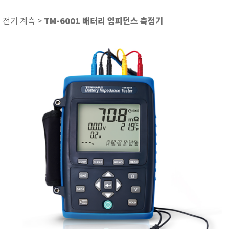
ASKER
ATAGO
TM-6001 배터리 임피던스 측정기
전기 계측 >
AZ INSTRUMENT
BARIGO
Bellingham+Stanley
BROOKFIELD
CIRRUS Research
DA METER®
Delta-OHM
DOHTOYO
DRAGER (드레가)
E+E
e-Plus Innovation
ENGLO
EXCEL