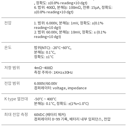
, 정확도: ±(0.8% reading+10 dgt)
RIXEN
6. 범위: 400Ω, 분해능: 100mΩ, 전류: 15µA, 정확도:
±(0.8% reading+10 dgt)
SaveCoat
Schaller (Humimeter)
전압
1. 범위: 6.000V, 분해능: 1mV, 정확도: ±(0.1%
reading+10 dgt)
SENSECA
2. 범위: 60.00V, 분해능: 10mV, 정확도: ± (0.1%
reading+10 dgt)
Sensortechnikk Meinsberg
SENTEST
온도
범위(NTC): -20°C~60°C,
분해능: 0.1°C,
SENTRY
정확도: ±1°C
SHINAGAWA
저항 범위
4mΩ~400Ω
SHINYEI TECHNOLOGY
측정 주파수: 1KHz±30Hz
Showa sokki
전압 범위
6.000V/60.00V
컴퍼레이터: voltage, impedance
SIMCO
SNDWAY
K type 열전대
-50°C ~ 400°C
분해능: 0.1°C, 정확도: ±(1%+1.0°C)
Solarmeter®
최대 전압 측정
60VDC (배터리 체커)
SONIC CORPORATION
컴퍼레이터 0~99 기록, 배터리 내부 임피던스, 전압
T&D