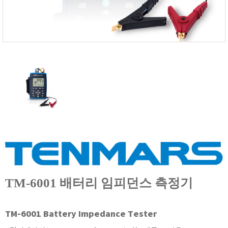
FISCHER
FLEX
GASTEC
GASTRON
Global Water(GWI)
GREISINGER
HEIDON
Huatest
IIJIMA
IMV
INFICON
INSMARK
TM-6001 배터리 임피던스 측정기
IRROMETER
JFE Advantech
TM-6001 Battery Impedance Tester
KASUGA