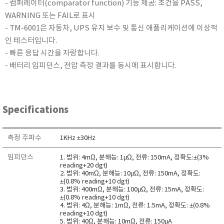
- 컴퍼레이터(comparator function) 기능 제공: 조건을 PASS,
KETT
WARNING 또는 FAIL로 표시
KORNO
- TM-6001은 자동차, UPS 유지 보수 및 통신 애플리케이션에 이상적
KYORITSU
인 테스터입니다.
Martens (GHM Group)
- 빠른 응답 시간을 자랑합니다.
- 배터리 임피던스, 전압 측정 결과를 동시에 표시합니다.
MEIJI TECHNO
Milwaukee Instruments
MITSUBOSHI
Specifications
NEW COSMOS
OCEANUS
측정 주파수
1KHz ±30Hz
OKANO WORKS
PARTICLE PLUS
임피던스
1. 범위: 4mΩ, 분해능: 1µΩ, 전류: 150mA, 정확도:±(3%
reading+20 dgt)
PEAK TECH
2. 범위: 40mΩ, 분해능: 10µΩ, 전류: 150mA, 정확도:
±(0.8% reading+10 dgt)
PESOLA
3. 범위: 400mΩ, 분해능: 100µΩ, 전류: 15mA, 정확도:
±(0.8% reading+10 dgt)
Pyxis
4. 범위: 4Ω, 분해능: 1mΩ, 전류: 1.5mA, 정확도: ±(0.8%
reading+10 dgt)
RION
5. 범위: 40Ω, 분해능: 10mΩ, 전류: 150µA