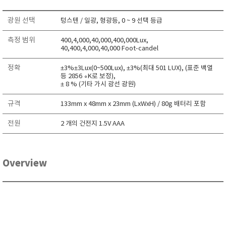
RIXEN
광원 선택
텅스텐 / 일광, 형광등, 0 ~ 9 선택 등급
SaveCoat
Schaller (Humimeter)
측정 범위
400,4,000,40,000,400,000Lux,
40,400,4,000,40,000 Foot-candel
SENSECA
정확
Sensortechnikk Meinsberg
±3%±3Lux(0~500Lux), ±3%(최대 501 LUX), (표준 백열
등 2856 ∘K로 보정),
SENTEST
± 8 % (기타 가시 광선 광원)
SENTRY
규격
133mm x 48mm x 23mm (LxWxH) / 80g 배터리 포함
SHINAGAWA
전원
2 개의 건전지 1.5V AAA
SHINYEI TECHNOLOGY
Showa sokki
SIMCO
Overview
SNDWAY
Solarmeter®
SONIC CORPORATION
T&D