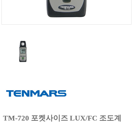
FISCHER
FLEX
GASTEC
GASTRON
Global Water(GWI)
GREISINGER
HEIDON
Huatest
IIJIMA
IMV
INFICON
INSMARK
IRROMETER
TM-720 포켓사이즈 LUX/FC 조도계
JFE Advantech
KASUGA