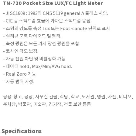
TM-720 Pocket Size LUX/FC Light Meter
KETT
- JISC1609 : 1993와 CNS 5119 general A 클래스 사양.
KORNO
- CIE 광 스펙트럼 효율에 가까운 스펙트럼 응답.
KYORITSU
- 조명의 강도를 측정 Lux 또는 Foot-candle 단위로 표시
Martens (GHM Group)
- 실리콘 포토 다이오드 및 필터.
MEIJI TECHNO
- 측정 광원은 모든 가시 광선 광원을 포함
Milwaukee Instruments
- 코사인 각도 보정.
- 자동 전원 차단 및 비활성화 가능
MITSUBOSHI
- 데이터 hold, Max/Min/AVG hold.
NEW COSMOS
- Real Zero 기능
OCEANUS
- 자동 범위 지정.
OKANO WORKS
PARTICLE PLUS
응용: 창고, 공장, 사무실 건물, 식당, 학교, 도서관, 병원, 사진, 비디오,
주차장, 박물관, 미술관, 경기장, 건물 보안 등등
PEAK TECH
PESOLA
Pyxis
Specifications
RION