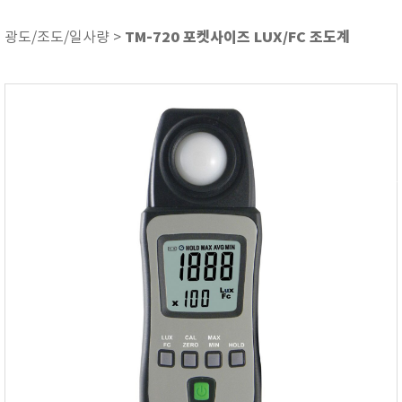
ASKER
ATAGO
TM-720 포켓사이즈 LUX/FC 조도계
광도/조도/일사량 >
AZ INSTRUMENT
BARIGO
Bellingham+Stanley
BROOKFIELD
CIRRUS Research
DA METER®
Delta-OHM
DOHTOYO
DRAGER (드레가)
E+E
e-Plus Innovation
ENGLO
EXCEL