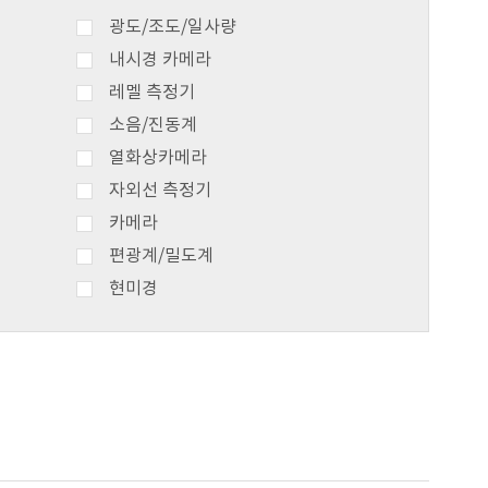
광도/조도/일사량
내시경 카메라
레멜 측정기
소음/진동계
열화상카메라
자외선 측정기
카메라
편광계/밀도계
현미경