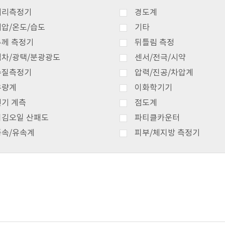
거리측정기
경도계
기압/온도/습도
기타
두께 측정기
뒤틀림 측정
색차/광택/분광광도
센서/전극/시약
수질측정기
압력/진공/차압계
유량계
이화학기기
전기 계측
점도계
튀김오일 산패도
파티클카운터
풍속/유속계
피부/체지방 측정기