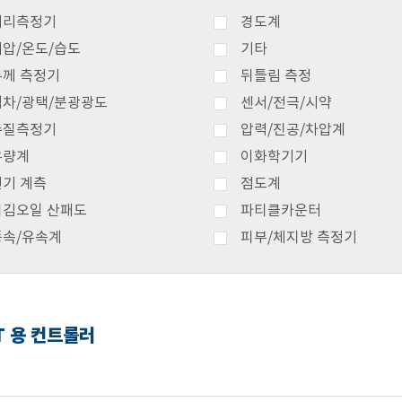
거리측정기
경도계
기압/온도/습도
기타
두께 측정기
뒤틀림 측정
색차/광택/분광광도
센서/전극/시약
수질측정기
압력/진공/차압계
유량계
이화학기기
전기 계측
점도계
튀김오일 산패도
파티클카운터
풍속/유속계
피부/체지방 측정기
NET 용 컨트롤러