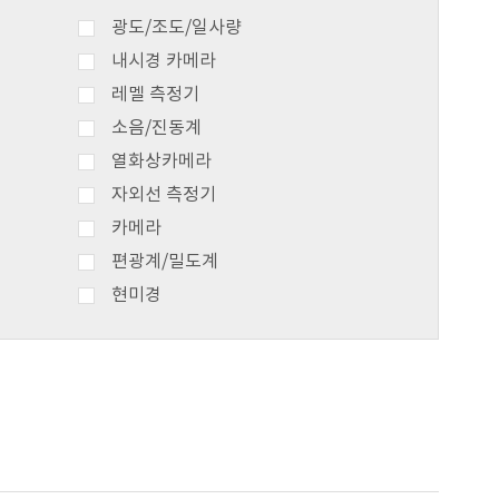
광도/조도/일사량
내시경 카메라
레멜 측정기
소음/진동계
열화상카메라
자외선 측정기
카메라
편광계/밀도계
현미경