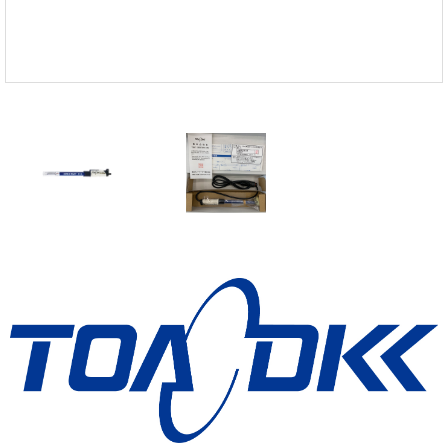
온도케비넷
유량계
이화학기기
자외선 측정기
저울/인장압축기
전기 계측
점도계
카메라
타이머/스톱워치
튀김오일 산패도
파티클카운터
편광계/밀도계
표면저항
풍속/유속계
피부/체지방 측정기