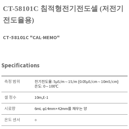
현미경
CT-58101C 침적형전기전도셀 (저전기
전도율용)
CT-58101C "CAL·MEMO"
Specifications
측정 범위
전기전도율: 5μS/m～1S/m {0.05μS/cm～10mS/cm}
온도: 0～100℃
셀 정수
10m,E-1
시료량
6mL φ14mm×42mm를 채우는 양
온도 센서
○