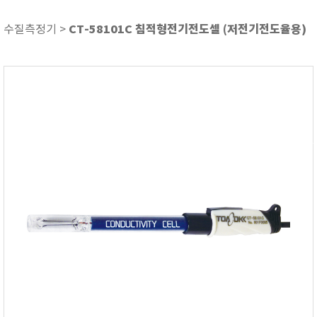
기압/온도/습도
기타
CT-58101C 침적형전기전도셀 (저전기전도율용)
수질측정기 >
내시경 카메라
당도/굴절/농도
두께 측정기
뒤틀림 측정
레멜 측정기
방전/정전기
색차/광택/분광광도
센서/전극/시약
소음/진동계
수분 측정기
수질측정기
압력/진공/차압계
열화상카메라