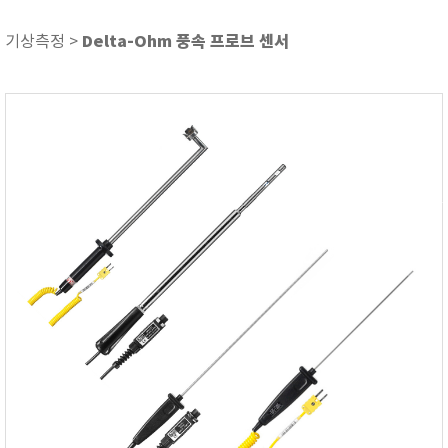
기압/온도/습도
기타
Delta-Ohm 풍속 프로브 센서
기상측정 >
내시경 카메라
당도/굴절/농도
두께 측정기
뒤틀림 측정
레멜 측정기
방전/정전기
색차/광택/분광광도
센서/전극/시약
소음/진동계
수분 측정기
수질측정기
압력/진공/차압계
열화상카메라