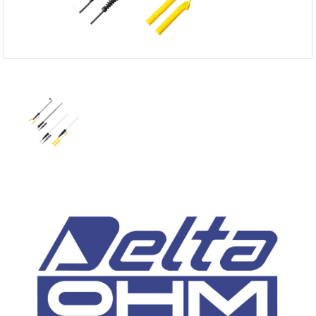
온도케비넷
유량계
이화학기기
자외선 측정기
저울/인장압축기
전기 계측
점도계
카메라
타이머/스톱워치
튀김오일 산패도
파티클카운터
편광계/밀도계
표면저항
풍속/유속계
피부/체지방 측정기