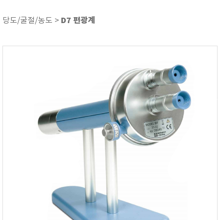
기압/온도/습도
기타
D7 편광계
당도/굴절/농도 >
내시경 카메라
당도/굴절/농도
두께 측정기
뒤틀림 측정
레멜 측정기
방전/정전기
색차/광택/분광광도
센서/전극/시약
소음/진동계
수분 측정기
수질측정기
압력/진공/차압계
열화상카메라