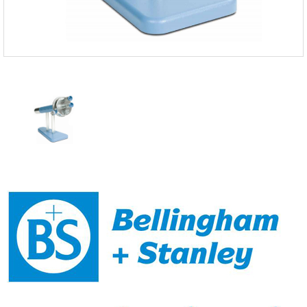
온도케비넷
유량계
이화학기기
자외선 측정기
저울/인장압축기
전기 계측
점도계
카메라
타이머/스톱워치
튀김오일 산패도
파티클카운터
편광계/밀도계
표면저항
풍속/유속계
피부/체지방 측정기