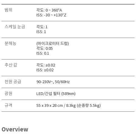
범위
각도: 0 ~ 360°A
ISS: -30 ~ +130°Z
스케일 눈금
각도: 1
ISS: 1
분해능
(마이크로미터 드럼)
각도: 0.05
ISS: 0.1
추산 값
각도: ±0.02
ISS: ±0.02
전원 공급
90-230V~, 50/60Hz
광원
LED/간섭 필터 (589nm)
규격
55 x 39 x 28 cm / 8.3kg (순중량 5.5kg)
Overview