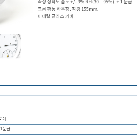
측정 정확도 습도 +/- 3% RH(30 ... 95%), + 1 눈금
크롬 황동 하우징, 직경 155mm.
미네랄 글라스 커버.
도계
+ 1눈금