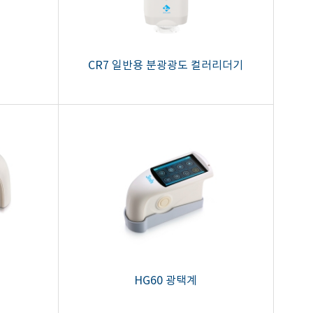
CR7 일반용 분광광도 컬러리더기
HG60 광택계