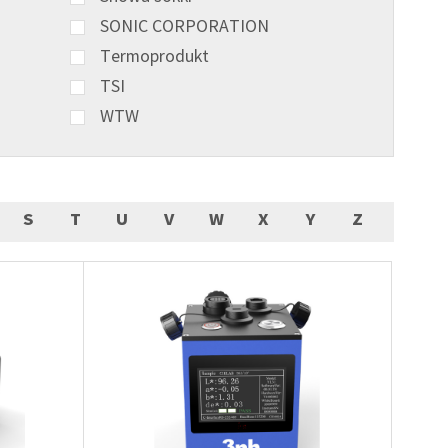
SONIC CORPORATION
Termoprodukt
TSI
WTW
S
T
U
V
W
X
Y
Z