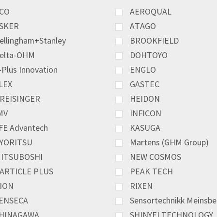
CO
AEROQUAL
SKER
ATAGO
ellingham+Stanley
BROOKFIELD
elta-OHM
DOHTOYO
-Plus Innovation
ENGLO
LEX
GASTEC
REISINGER
HEIDON
MV
INFICON
FE Advantech
KASUGA
YORITSU
Martens (GHM Group)
ITSUBOSHI
NEW COSMOS
ARTICLE PLUS
PEAK TECH
ION
RIXEN
ENSECA
Sensortechnikk Meinsbe
HINAGAWA
SHINYEI TECHNOLOGY