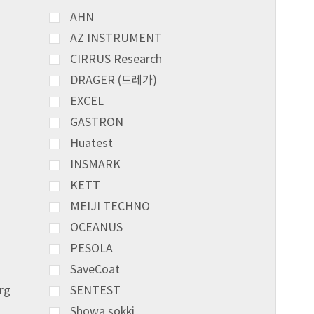
AHN
AZ INSTRUMENT
CIRRUS Research
DRAGER (드레가)
EXCEL
GASTRON
Huatest
INSMARK
KETT
MEIJI TECHNO
OCEANUS
PESOLA
SaveCoat
rg
SENTEST
Showa sokki