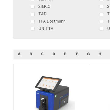
SIMCO
S
T&D
T
TFA Dostmann
T
UNITTA
U
A
B
C
D
E
F
G
H