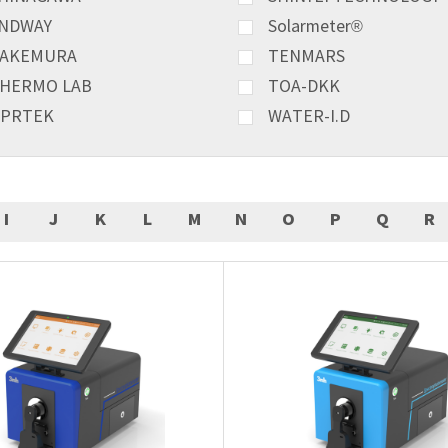
NDWAY
Solarmeter®
AKEMURA
TENMARS
HERMO LAB
TOA-DKK
PRTEK
WATER-I.D
I
J
K
L
M
N
O
P
Q
R