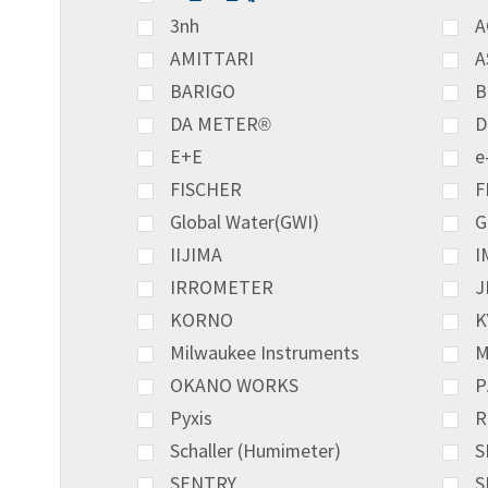
3nh
A
AMITTARI
A
BARIGO
B
DA METER®
D
E+E
e
FISCHER
F
Global Water(GWI)
G
IIJIMA
I
IRROMETER
J
KORNO
K
Milwaukee Instruments
M
OKANO WORKS
P
Pyxis
R
Schaller (Humimeter)
S
SENTRY
S