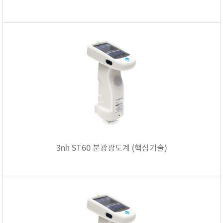
RIXEN
SaveCoat
Schaller (Humimeter)
SENSECA
Sensortechnikk Meinsberg
SENTEST
SENTRY
SHINAGAWA
SHINYEI TECHNOLOGY
Showa sokki
3nh ST60 분광광도계 (핵심기술)
SIMCO
SNDWAY
Solarmeter®
SONIC CORPORATION
T&D