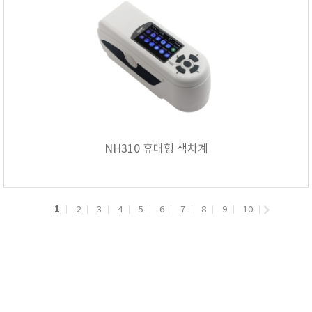
NH310 휴대형 색차계
1
2
3
4
5
6
7
8
9
10