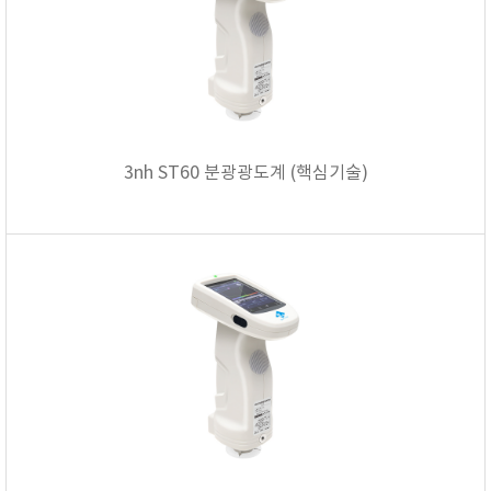
TAKEMURA
TENMARS
Termoprodukt
TFA Dostmann
THERMO LAB
3nh ST60 분광광도계 (핵심기술)
TOA-DKK
TSI
UNITTA
UPRTEK
WATER-I.D
WTW