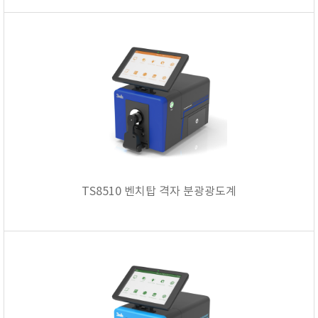
FISCHER
FLEX
GASTEC
GASTRON
Global Water(GWI)
GREISINGER
HEIDON
Huatest
IIJIMA
TS8510 벤치탑 격자 분광광도계
IMV
INFICON
INSMARK
IRROMETER
JFE Advantech
KASUGA