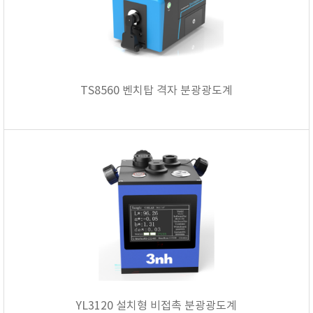
KETT
KORNO
KYORITSU
Martens (GHM Group)
TS8560 벤치탑 격자 분광광도계
MEIJI TECHNO
Milwaukee Instruments
MITSUBOSHI
NEW COSMOS
OCEANUS
OKANO WORKS
PARTICLE PLUS
PEAK TECH
PESOLA
Pyxis
RION
YL3120 설치형 비접촉 분광광도계