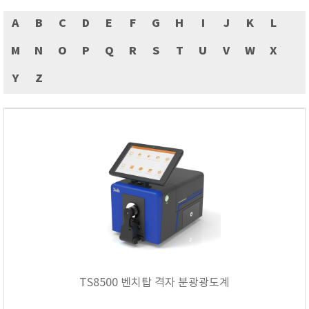
ASKER
A
B
C
D
E
F
G
H
I
J
K
L
ATAGO
AZ INSTRUMENT
M
N
O
P
Q
R
S
T
U
V
W
X
BARIGO
Y
Z
Bellingham+Stanley
BROOKFIELD
CIRRUS Research
DA METER®
Delta-OHM
DOHTOYO
DRAGER (드레가)
E+E
e-Plus Innovation
ENGLO
TS8500 벤치탑 격자 분광광도계
EXCEL